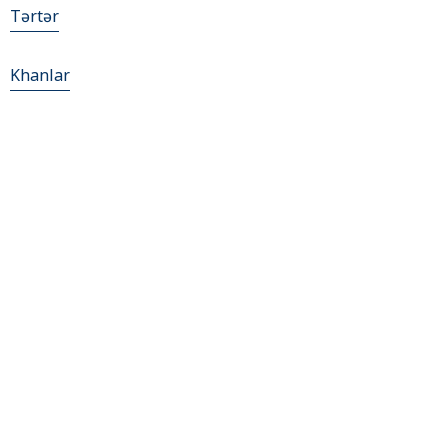
Tǝrtǝr
Khanlar