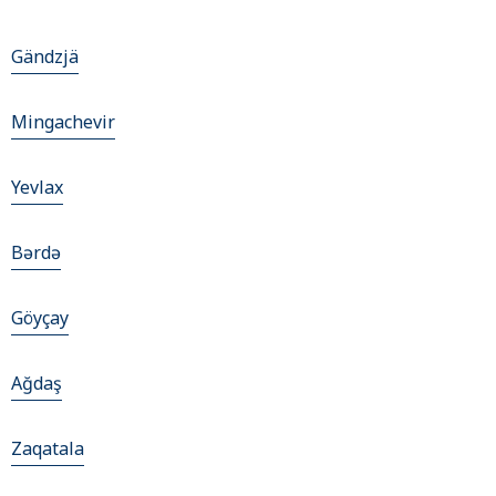
Gändzjä
Mingachevir
Yevlax
Bǝrdǝ
Göyçay
Ağdaş
Zaqatala