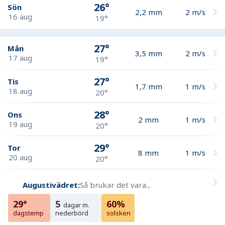
26°
Sön
2,2
mm
2
m/s
16 aug
19°
27°
Mån
3,5
mm
2
m/s
17 aug
19°
27°
Tis
1,7
mm
1
m/s
18 aug
20°
28°
Ons
2
mm
1
m/s
19 aug
20°
29°
Tor
8
mm
1
m/s
20 aug
20°
Augustivädret:
Så brukar det vara...
29°
5
60%
dagar m.
dagstemp
nederbörd
solsken