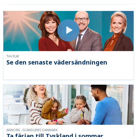
TV4 PLAY
Se den senaste vädersändningen
ANNONS - SCANDLINES DANMARK
Ta färjan till Tyskland i sommar