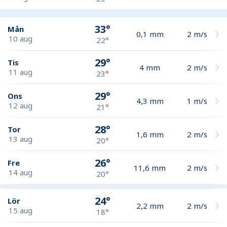
33°
Mån
0,1
mm
2
m/s
10 aug
22°
29°
Tis
4
mm
2
m/s
11 aug
23°
29°
Ons
4,3
mm
1
m/s
12 aug
21°
28°
Tor
1,6
mm
2
m/s
13 aug
20°
26°
Fre
11,6
mm
2
m/s
14 aug
20°
24°
Lör
2,2
mm
2
m/s
15 aug
18°