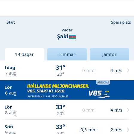
Start
Spara plats
Väder
Şǝki
14 dagar
Timmar
Jämför
31°
Idag
0
mm
4
m/s
7 aug
20°
Lör
8 aug
33°
Lör
0
mm
4
m/s
8 aug
20°
33°
Sön
0,3
mm
2
m/s
9 aug
23°