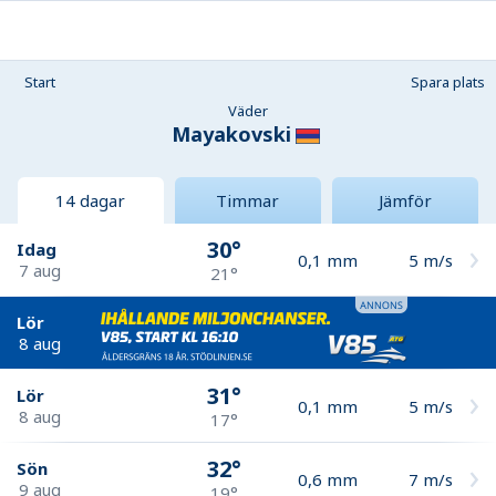
Start
Spara plats
Väder
Mayakovski
14 dagar
Timmar
Jämför
30°
Idag
0,1
mm
5
m/s
7 aug
21°
Lör
8 aug
31°
Lör
0,1
mm
5
m/s
8 aug
17°
32°
Sön
0,6
mm
7
m/s
9 aug
19°