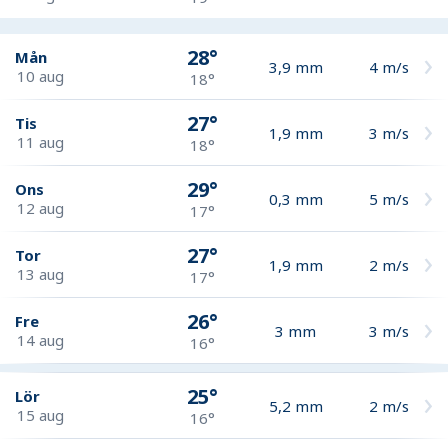
28°
Mån
3,9
mm
4
m/s
10 aug
18°
27°
Tis
1,9
mm
3
m/s
11 aug
18°
29°
Ons
0,3
mm
5
m/s
12 aug
17°
27°
Tor
1,9
mm
2
m/s
13 aug
17°
26°
Fre
3
mm
3
m/s
14 aug
16°
25°
Lör
5,2
mm
2
m/s
15 aug
16°