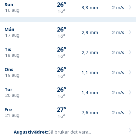
26°
Sön
3,3
mm
2
m/s
16 aug
16°
26°
Mån
2,9
mm
2
m/s
17 aug
16°
26°
Tis
2,7
mm
2
m/s
18 aug
16°
26°
Ons
1,1
mm
2
m/s
19 aug
16°
26°
Tor
1,4
mm
2
m/s
20 aug
16°
27°
Fre
7,6
mm
2
m/s
21 aug
16°
Augustivädret:
Så brukar det vara...