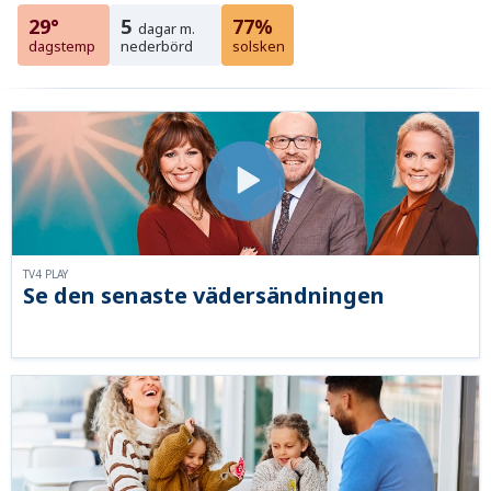
29°
5
77%
dagar m.
dagstemp
nederbörd
solsken
TV4 PLAY
Se den senaste vädersändningen