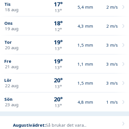
17°
Tis
5,4
mm
2
m/s
18 aug
13°
18°
Ons
4,3
mm
2
m/s
19 aug
12°
19°
Tor
1,5
mm
3
m/s
20 aug
13°
19°
Fre
1,1
mm
3
m/s
21 aug
13°
20°
Lör
1,5
mm
3
m/s
22 aug
13°
20°
Sön
4,8
mm
1
m/s
23 aug
13°
Augustivädret:
Så brukar det vara...