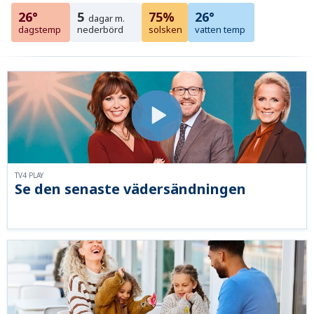
26°
5
75%
26°
dagar m.
dagstemp
nederbörd
solsken
vatten temp
TV4 PLAY
Se den senaste vädersändningen