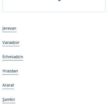
Jerevan
Vanadzor
Echmiadzin
Hrazdan
Ararat
Şǝmkir