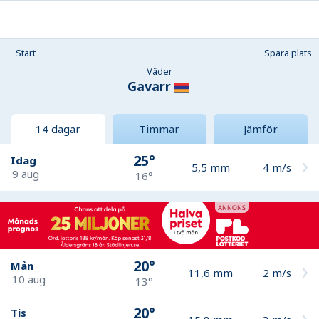
Start
Spara plats
Väder
Gavarr
14 dagar
Timmar
Jämför
25°
Idag
5,5
mm
4
m/s
9 aug
16°
20°
Mån
11,6
mm
2
m/s
10 aug
13°
20°
Tis