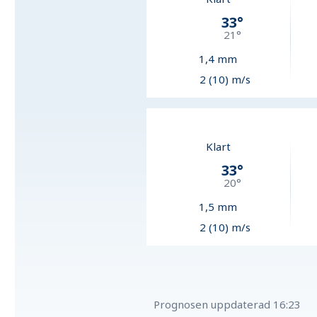
33
°
21
°
1,4
mm
2 (10) m/s
Klart
33
°
20
°
1,5
mm
2 (10) m/s
Prognosen uppdaterad
16:23