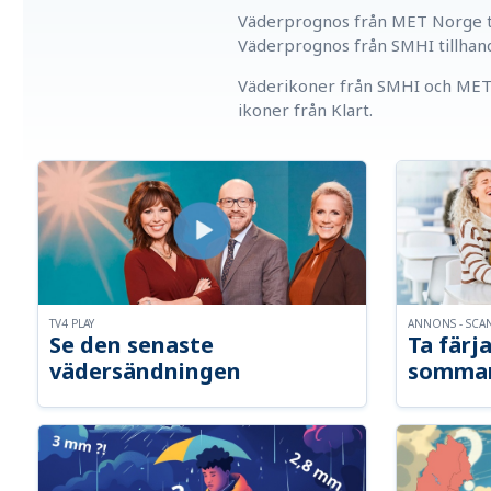
Väderprognos från MET Norge ti
Väderprognos från SMHI tillhan
Väderikoner från SMHI och MET 
ikoner från Klart.
TV4 PLAY
ANNONS - SCA
Se den senaste
Ta färja
vädersändningen
somma