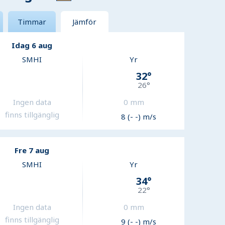
Timmar
Jämför
Idag 6 aug
SMHI
Yr
32
°
26
°
Ingen data
0
mm
finns tillgänglig
8 (- -) m/s
Fre 7 aug
SMHI
Yr
34
°
22
°
Ingen data
0
mm
finns tillgänglig
9 (- -) m/s