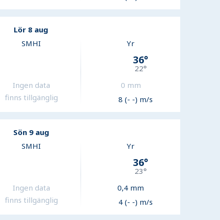
Lör 8 aug
SMHI
Yr
36
°
22
°
Ingen data
0
mm
finns tillgänglig
8 (- -) m/s
Sön 9 aug
SMHI
Yr
36
°
23
°
Ingen data
0,4
mm
finns tillgänglig
4 (- -) m/s