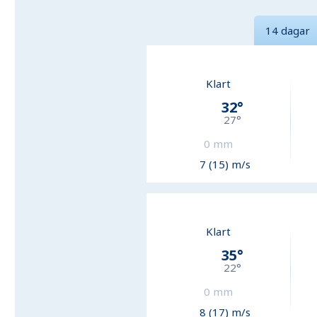
14 dagar
Klart
32
°
27
°
0
mm
7 (15) m/s
Klart
35
°
22
°
0
mm
8 (17) m/s