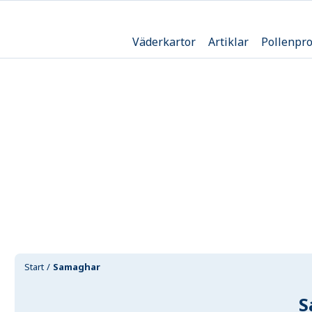
Väderkartor
Artiklar
Pollenpr
Start
Samaghar
S