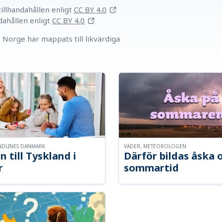
llhandahållen
enligt
CC BY 4.0
dahållen
enligt
CC BY 4.0
Norge har mappats till likvärdiga
NDLINES DANMARK
VÄDER, METEOROLOGEN
n till Tyskland i
Därför bildas åska 
r
sommartid