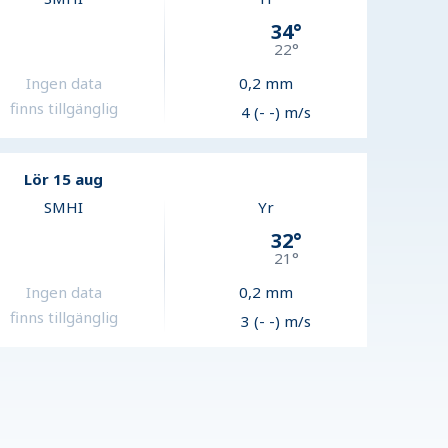
34
°
22
°
Ingen data
0,2
mm
finns tillgänglig
4 (- -) m/s
Lör 15 aug
SMHI
Yr
32
°
21
°
Ingen data
0,2
mm
finns tillgänglig
3 (- -) m/s