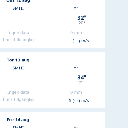
Ons 12 aug
SMHI
Yr
32
°
20
°
Ingen data
0
mm
finns tillgänglig
1 (- -) m/s
Tor 13 aug
SMHI
Yr
34
°
21
°
Ingen data
0
mm
finns tillgänglig
5 (- -) m/s
Fre 14 aug
SMHI
Yr