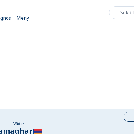
ognos
Meny
Väder
amaghar