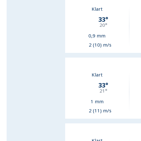
Klart
33
°
20
°
0,9
mm
2 (10) m/s
Klart
33
°
21
°
1
mm
2 (11) m/s
Klart