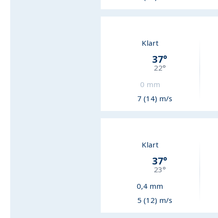
Klart
37
°
22
°
0
mm
7 (14) m/s
Klart
37
°
23
°
0,4
mm
5 (12) m/s