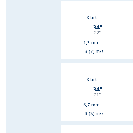
Klart
34
°
22
°
1,3
mm
3 (7) m/s
Klart
34
°
21
°
6,7
mm
3 (8) m/s