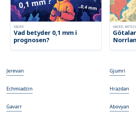
VÄDER
VÄDER, METE
Vad betyder 0,1 mm i
Götalan
prognosen?
Norrla
Jerevan
Gjumri
Echmiadzin
Hrazdan
Gavarr
Abovyan