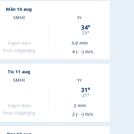
Mån 10 aug
SMHI
Yr
34
°
23
°
Ingen data
3,6
mm
finns tillgänglig
4 (- -) m/s
Tis 11 aug
SMHI
Yr
31
°
21
°
Ingen data
2
mm
finns tillgänglig
2 (- -) m/s