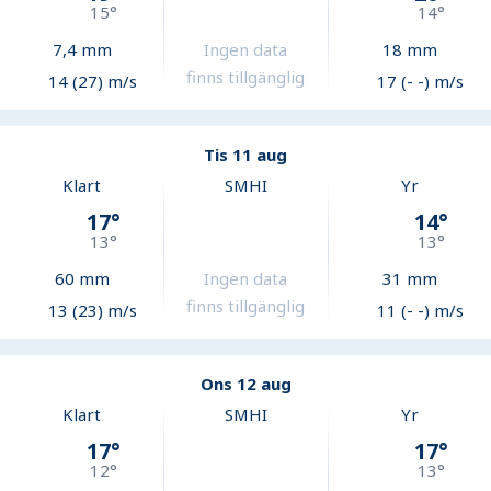
15
°
14
°
7,4
mm
Ingen data
18
mm
finns tillgänglig
14 (27) m/s
17 (- -) m/s
Tis 11 aug
Klart
SMHI
Yr
17
°
14
°
13
°
13
°
60
mm
Ingen data
31
mm
finns tillgänglig
13 (23) m/s
11 (- -) m/s
Ons 12 aug
Klart
SMHI
Yr
17
°
17
°
12
°
13
°