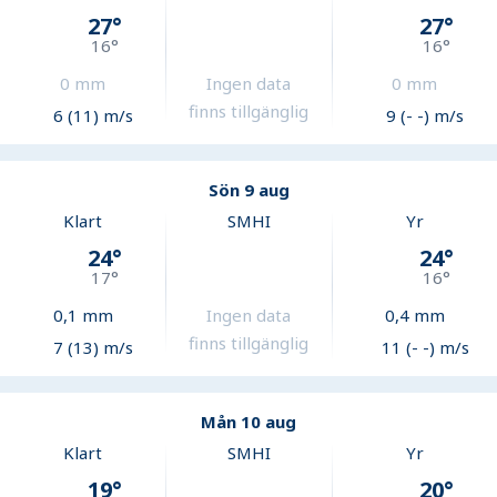
27
°
27
°
16
°
16
°
0
mm
Ingen data
0
mm
finns tillgänglig
6 (11) m/s
9 (- -) m/s
Sön 9 aug
Klart
SMHI
Yr
24
°
24
°
17
°
16
°
0,1
mm
Ingen data
0,4
mm
finns tillgänglig
7 (13) m/s
11 (- -) m/s
Mån 10 aug
Klart
SMHI
Yr
19
°
20
°