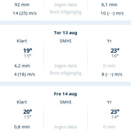
92
mm
Ingen data
6,1
mm
finns tillgänglig
14 (25) m/s
10 (- -) m/s
Tor 13 aug
Klart
SMHI
Yr
19
°
23
°
15
°
16
°
4,2
mm
Ingen data
0
mm
finns tillgänglig
4 (18) m/s
8 (- -) m/s
Fre 14 aug
Klart
SMHI
Yr
20
°
23
°
15
°
14
°
0,8
mm
Ingen data
0
mm