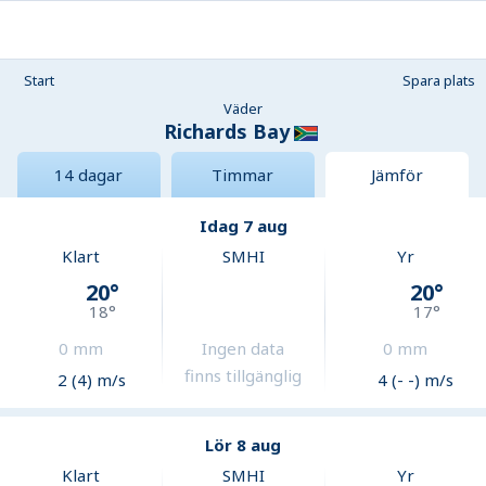
Start
Spara plats
Väder
Richards Bay
14 dagar
Timmar
Jämför
Idag 7 aug
Klart
SMHI
Yr
20
°
20
°
18
°
17
°
0
mm
Ingen data
0
mm
finns tillgänglig
2 (4) m/s
4 (- -) m/s
Lör 8 aug
Klart
SMHI
Yr