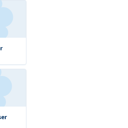
r
ser