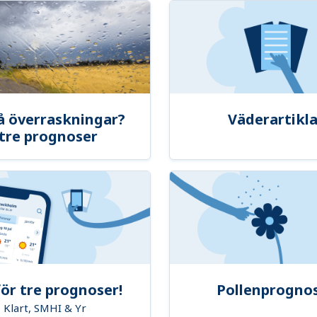
å överraskningar?
Väderartikla
tre prognoser
ör tre prognoser!
Pollenprogno
Klart, SMHI & Yr