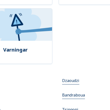
Varningar
Dzaoudzi
Bandraboua
o
Tsingoni