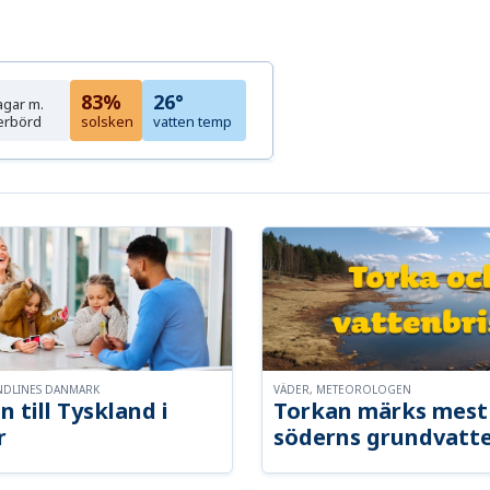
83%
26°
agar m.
erbörd
solsken
vatten temp
NDLINES DANMARK
VÄDER, METEOROLOGEN
n till Tyskland i
Torkan märks mest 
r
söderns grundvatt