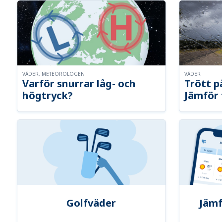
VÄDER, METEOROLOGEN
VÄDER
Varför snurrar låg- och
Trött p
högtryck?
Jämför 
Golfväder
Jämf