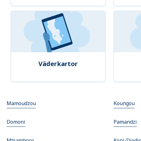
Väderkartor
Mamoudzou
Koungou
Domoni
Pamandzi
Mtsamboro
Koni-Djodj