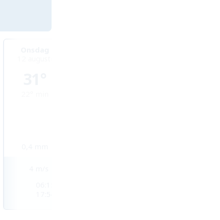
Onsdag
Torsdag
Fredag
12 augusti
13 augusti
14 augusti
31°
28°
28°
22°
min
23°
min
23°
min
0,4
mm
0,5
mm
0,7
mm
4
m/s
6
m/s
7
m/s
06:15
06:14
06:14
17:54
17:54
17:54