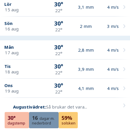
30°
Lör
3,1
mm
4
m/s
15 aug
22°
30°
Sön
2
mm
3
m/s
16 aug
22°
30°
Mån
2,8
mm
4
m/s
17 aug
22°
30°
Tis
3,9
mm
4
m/s
18 aug
22°
30°
Ons
4,1
mm
4
m/s
19 aug
22°
Augustivädret:
Så brukar det vara...
30°
16
59%
dagar m.
dagstemp
nederbörd
solsken