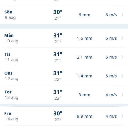
30°
Sön
6
mm
6
m/s
9 aug
21°
31°
Mån
1,6
mm
6
m/s
10 aug
21°
31°
Tis
2,1
mm
6
m/s
11 aug
21°
31°
Ons
1,4
mm
5
m/s
12 aug
22°
31°
Tor
3
mm
4
m/s
13 aug
22°
30°
Fre
9,9
mm
4
m/s
14 aug
22°