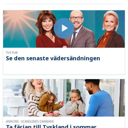
TV4 PLAY
Se den senaste vädersändningen
ANNONS - SCANDLINES DANMARK
Ta färjan till Tyskland i sommar