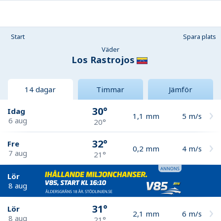
Start
Spara plats
Väder
Los Rastrojos
14 dagar
Timmar
Jämför
30°
Idag
1,1
mm
5
m/s
6 aug
20°
32°
Fre
0,2
mm
4
m/s
7 aug
21°
Lör
8 aug
31°
Lör
2,1
mm
6
m/s
8 aug
21°