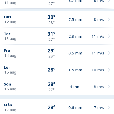
8,7
mm
8
m/s
11 aug
27°
30°
Ons
7,5
mm
8
m/s
12 aug
28°
31°
Tor
2,8
mm
11
m/s
13 aug
27°
29°
Fre
0,5
mm
11
m/s
14 aug
28°
Lör
28°
1,5
mm
10
m/s
15 aug
28°
Sön
4
mm
8
m/s
16 aug
27°
Mån
28°
0,6
mm
7
m/s
17 aug