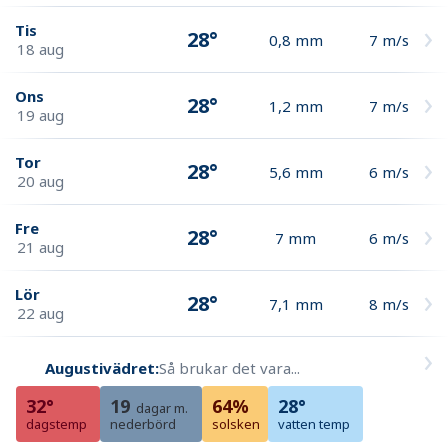
Tis
28°
0,8
mm
7
m/s
18 aug
Ons
28°
1,2
mm
7
m/s
19 aug
Tor
28°
5,6
mm
6
m/s
20 aug
Fre
28°
7
mm
6
m/s
21 aug
Lör
28°
7,1
mm
8
m/s
22 aug
Augustivädret:
Så brukar det vara...
32°
19
64%
28°
dagar m.
dagstemp
nederbörd
solsken
vatten temp