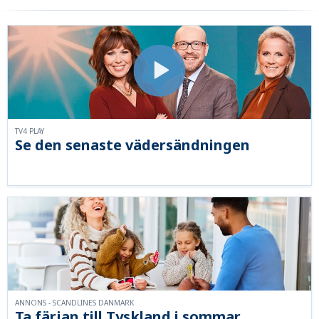
TV4 PLAY
Se den senaste vädersändningen
ANNONS - SCANDLINES DANMARK
Ta färjan till Tyskland i sommar