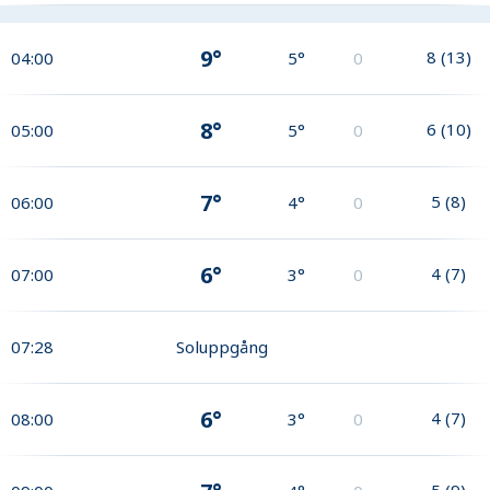
9°
8
(
13
)
04:00
5°
0
8°
6
(
10
)
05:00
5°
0
7°
5
(
8
)
06:00
4°
0
6°
4
(
7
)
07:00
3°
0
07:28
Soluppgång
6°
4
(
7
)
08:00
3°
0
5
(
9
)