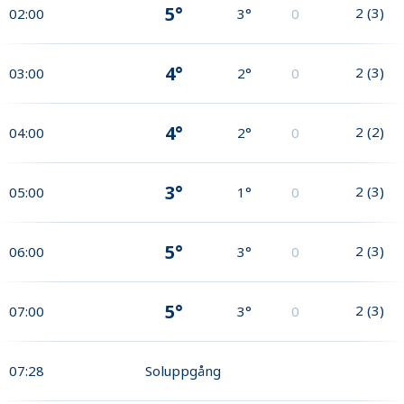
5°
2
(
3
)
02:00
3°
0
4°
2
(
3
)
03:00
2°
0
4°
2
(
2
)
04:00
2°
0
3°
2
(
3
)
05:00
1°
0
5°
2
(
3
)
06:00
3°
0
5°
2
(
3
)
07:00
3°
0
07:28
Soluppgång