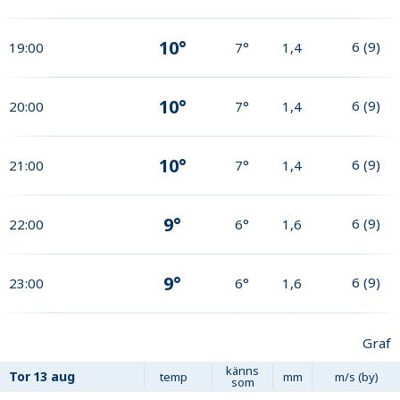
10°
6
(
9
)
19:00
7°
1,4
10°
6
(
9
)
20:00
7°
1,4
10°
6
(
9
)
21:00
7°
1,4
9°
6
(
9
)
22:00
6°
1,6
9°
6
(
9
)
23:00
6°
1,6
Graf
känns
Tor
13 aug
temp
mm
m/s (by)
som