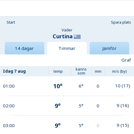
Start
Spara plats
Väder
Curtina
14 dagar
Timmar
Jämför
Graf
känns
Idag
7 aug
temp
mm
m/s (by)
som
10°
10
(
17
)
01:00
6°
0
9°
9
(
16
)
02:00
5°
0
9°
9
(
15
)
03:00
5°
0