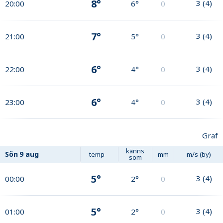
8°
3
(
4
)
20:00
6°
0
7°
3
(
4
)
21:00
5°
0
6°
3
(
4
)
22:00
4°
0
6°
3
(
4
)
23:00
4°
0
Graf
känns
Sön
9 aug
temp
mm
m/s (by)
som
5°
3
(
4
)
00:00
2°
0
5°
3
(
4
)
01:00
2°
0