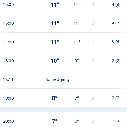
11°
4
(
8
)
15:00
11°
0
11°
4
(
7
)
16:00
11°
0
11°
3
(
6
)
17:00
11°
0
10°
2
(
2
)
18:00
9°
0
18:11
Solnedgång
8°
2
(
2
)
19:00
7°
0
7°
2
(
3
)
20:00
6°
0