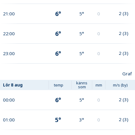
6°
2
(
3
)
21:00
5°
0
6°
2
(
3
)
22:00
5°
0
6°
2
(
3
)
23:00
5°
0
Graf
känns
Lör
8 aug
temp
mm
m/s (by)
som
6°
2
(
3
)
00:00
5°
0
5°
2
(
3
)
01:00
3°
0