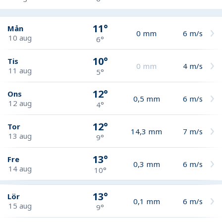
11°
Mån
0
mm
6
m/s
10 aug
6°
10°
Tis
0
mm
4
m/s
11 aug
5°
12°
Ons
0,5
mm
6
m/s
12 aug
4°
12°
Tor
14,3
mm
7
m/s
13 aug
9°
13°
Fre
0,3
mm
6
m/s
14 aug
10°
13°
Lör
0,1
mm
6
m/s
15 aug
9°