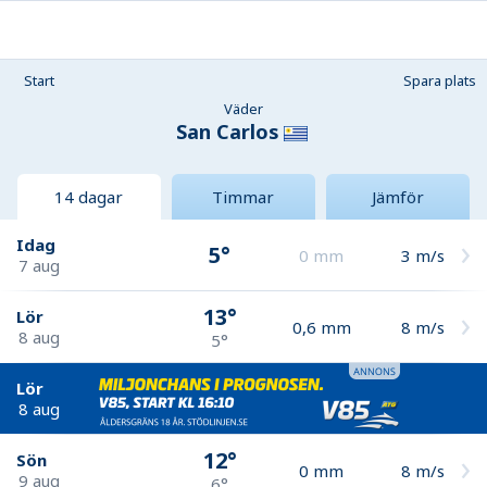
Start
Spara plats
Väder
San Carlos
14 dagar
Timmar
Jämför
Idag
5°
0
mm
3
m/s
7 aug
13°
Lör
0,6
mm
8
m/s
8 aug
5°
Lör
8 aug
12°
Sön
0
mm
8
m/s
9 aug
6°