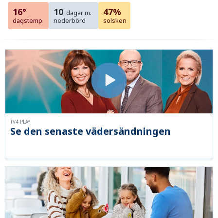
16°
10
47%
dagar m.
dagstemp
nederbörd
solsken
TV4 PLAY
Se den senaste vädersändningen