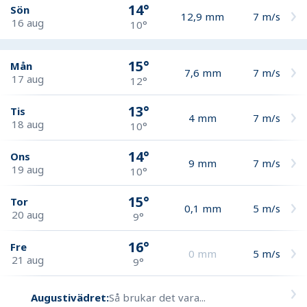
14°
Sön
12,9
mm
7
m/s
16 aug
10°
15°
Mån
7,6
mm
7
m/s
17 aug
12°
13°
Tis
4
mm
7
m/s
18 aug
10°
14°
Ons
9
mm
7
m/s
19 aug
10°
15°
Tor
0,1
mm
5
m/s
20 aug
9°
16°
Fre
0
mm
5
m/s
21 aug
9°
Augustivädret:
Så brukar det vara...