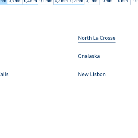
 mm
0,3 mm
0,4 mm
0,1 mm
0,2 mm
0,2 mm
0,1 mm
0 mm
0 mm
0
North La Crosse
Onalaska
alls
New Lisbon