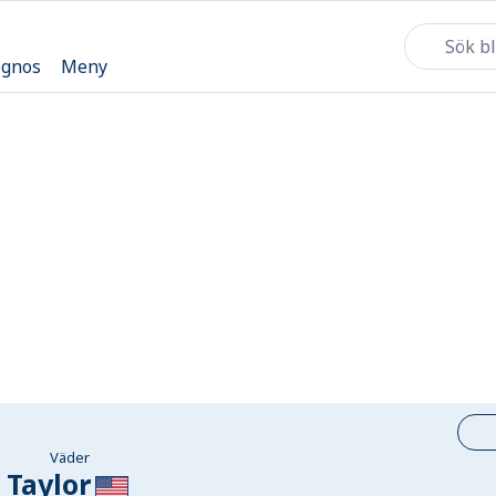
ognos
Meny
Väder
Taylor