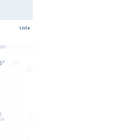
Lista
Måndag 10 Au
:00
18:00
19:00
20:00
21:00
22:00
23:00
00:00
01:00
02
5°
25°
22°
21°
19°
18°
17°
17°
16°
1
2
2
1
0
0
0
1
0
1
/s
m/s
m/s
m/s
m/s
m/s
m/s
m/s
m/s
m