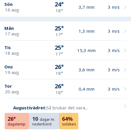
24°
Sön
3,7
mm
3
m/s
16 aug
18°
25°
Mån
1,3
mm
3
m/s
17 aug
17°
25°
Tis
15,3
mm
3
m/s
18 aug
17°
26°
Ons
3,6
mm
3
m/s
19 aug
18°
26°
Tor
0,4
mm
3
m/s
20 aug
18°
Augustivädret:
Så brukar det vara...
26°
10
64%
dagar m.
dagstemp
nederbörd
solsken