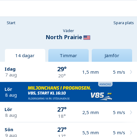
Start
Spara plats
Väder
North Prairie
14 dagar
Timmar
Jämför
29°
Idag
1,5
mm
5
m/s
7 aug
20°
Lör
8 aug
27°
Lör
2,5
mm
5
m/s
8 aug
18°
27°
Sön
5,5
mm
5
m/s
9 aug
17°