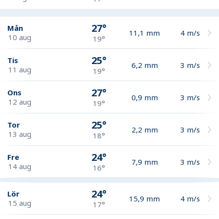
27°
Mån
11,1
mm
4
m/s
10 aug
19°
25°
Tis
6,2
mm
3
m/s
11 aug
19°
27°
Ons
0,9
mm
3
m/s
12 aug
19°
25°
Tor
2,2
mm
3
m/s
13 aug
18°
24°
Fre
7,9
mm
3
m/s
14 aug
16°
24°
Lör
15,9
mm
4
m/s
15 aug
17°