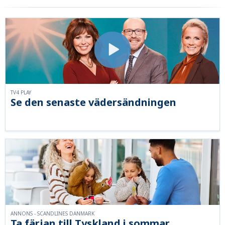
TV4 PLAY
Se den senaste vädersändningen
ANNONS - SCANDLINES DANMARK
Ta färjan till Tyskland i sommar