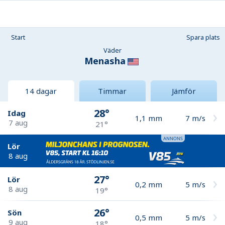
Start
Spara plats
Väder
Menasha
14 dagar
Timmar
Jämför
28°
Idag
1,1
mm
7
m/s
7 aug
21°
Lör
8 aug
27°
Lör
0,2
mm
5
m/s
8 aug
19°
26°
Sön
0,5
mm
5
m/s
9 aug
18°