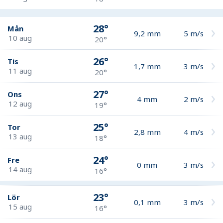
28°
Mån
9,2
mm
5
m/s
10 aug
20°
26°
Tis
1,7
mm
3
m/s
11 aug
20°
27°
Ons
4
mm
2
m/s
12 aug
19°
25°
Tor
2,8
mm
4
m/s
13 aug
18°
24°
Fre
0
mm
3
m/s
14 aug
16°
23°
Lör
0,1
mm
3
m/s
15 aug
16°