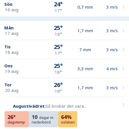
24°
Sön
0,7
mm
3
m/s
16 aug
17°
25°
Mån
1,7
mm
3
m/s
17 aug
16°
25°
Tis
7
mm
3
m/s
18 aug
17°
25°
Ons
3,3
mm
4
m/s
19 aug
18°
26°
Tor
1,7
mm
3
m/s
20 aug
18°
Augustivädret:
Så brukar det vara...
26°
10
64%
dagar m.
dagstemp
nederbörd
solsken