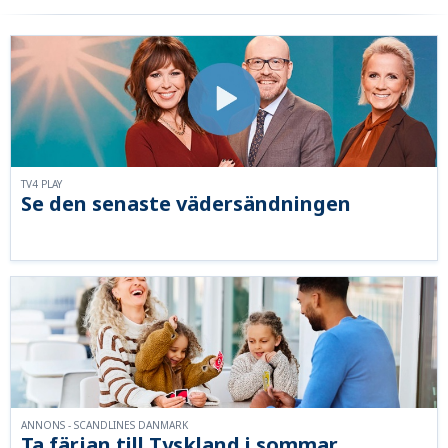
TV4 PLAY
Se den senaste vädersändningen
ANNONS - SCANDLINES DANMARK
Ta färjan till Tyskland i sommar