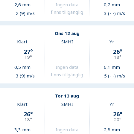
2,6
mm
Ingen data
0,2
mm
finns tillgänglig
2 (9) m/s
3 (- -) m/s
Ons 12 aug
Klart
SMHI
Yr
27
°
26
°
19
°
18
°
0,5
mm
Ingen data
6,1
mm
finns tillgänglig
3 (9) m/s
5 (- -) m/s
Tor 13 aug
Klart
SMHI
Yr
26
°
26
°
18
°
20
°
3,3
mm
Ingen data
2,8
mm