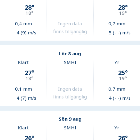
28
°
28
°
18
°
19
°
0,4
mm
Ingen data
0,7
mm
finns tillgänglig
4 (9) m/s
5 (- -) m/s
Lör 8 aug
Klart
SMHI
Yr
27
°
25
°
18
°
19
°
0,1
mm
Ingen data
0,7
mm
finns tillgänglig
4 (7) m/s
4 (- -) m/s
Sön 9 aug
Klart
SMHI
Yr
26
°
26
°