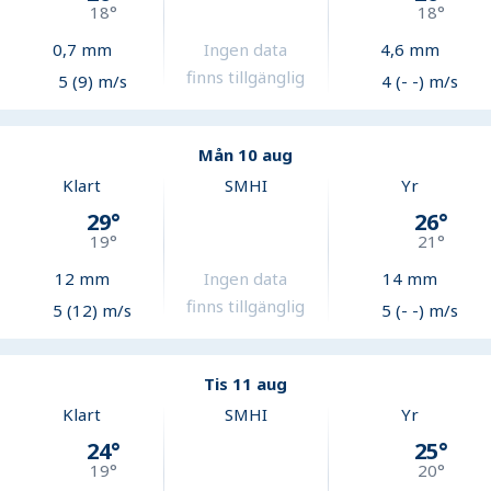
18
°
18
°
0,7
mm
Ingen data
4,6
mm
finns tillgänglig
5 (9) m/s
4 (- -) m/s
Mån 10 aug
Klart
SMHI
Yr
29
°
26
°
19
°
21
°
12
mm
Ingen data
14
mm
finns tillgänglig
5 (12) m/s
5 (- -) m/s
Tis 11 aug
Klart
SMHI
Yr
24
°
25
°
19
°
20
°