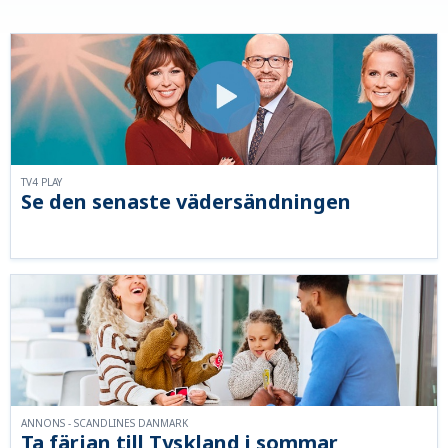
TV4 PLAY
Se den senaste vädersändningen
ANNONS - SCANDLINES DANMARK
Ta färjan till Tyskland i sommar