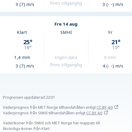
finns tillgänglig
3 (7) m/s
3 (- -) m/s
Fre 14 aug
Klart
SMHI
Yr
25
°
21
°
16
°
15
°
1,4
mm
Ingen data
0
mm
finns tillgänglig
3 (7) m/s
4 (- -) m/s
Prognosen uppdaterad
22:01
Väderprognos från MET Norge tillhandahållen
enligt
CC BY 4.0
Väderprognos från SMHI tillhandahållen
enligt
CC BY 4.0
Väderikoner från SMHI och MET Norge har mappats till
likvärdiga ikoner från Klart.