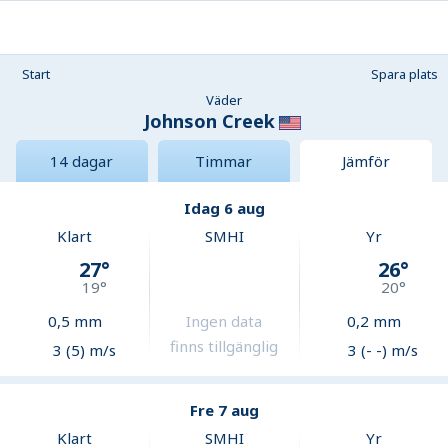
Start
Spara plats
Väder
Johnson Creek
14 dagar
Timmar
Jämför
Idag 6 aug
Klart
SMHI
Yr
27
°
26
°
19
°
20
°
0,5
mm
Ingen data
0,2
mm
finns tillgänglig
3 (5) m/s
3 (- -) m/s
Fre 7 aug
Klart
SMHI
Yr