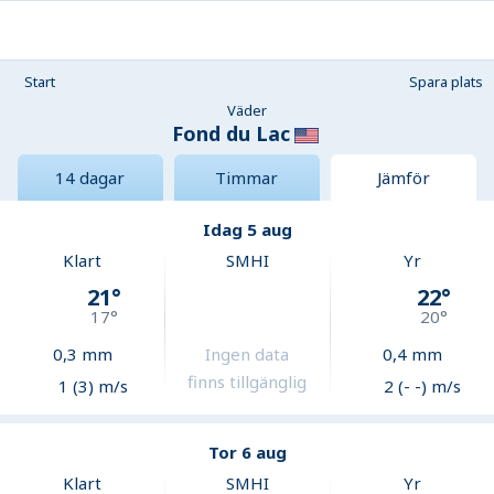
Start
Spara plats
Väder
Fond du Lac
14 dagar
Timmar
Jämför
Idag 5 aug
Klart
SMHI
Yr
21
°
22
°
17
°
20
°
0,3
mm
Ingen data
0,4
mm
finns tillgänglig
1 (3) m/s
2 (- -) m/s
Tor 6 aug
Klart
SMHI
Yr