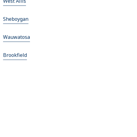
West Allis
Sheboygan
Wauwatosa
Brookfield