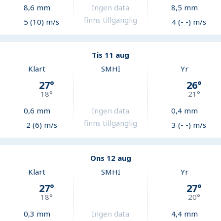
8,6
mm
Ingen data
8,5
mm
finns tillgänglig
5 (10) m/s
4 (- -) m/s
Tis 11 aug
Klart
SMHI
Yr
27
°
26
°
18
°
21
°
0,6
mm
Ingen data
0,4
mm
finns tillgänglig
2 (6) m/s
3 (- -) m/s
Ons 12 aug
Klart
SMHI
Yr
27
°
27
°
18
°
20
°
0,3
mm
Ingen data
4,4
mm