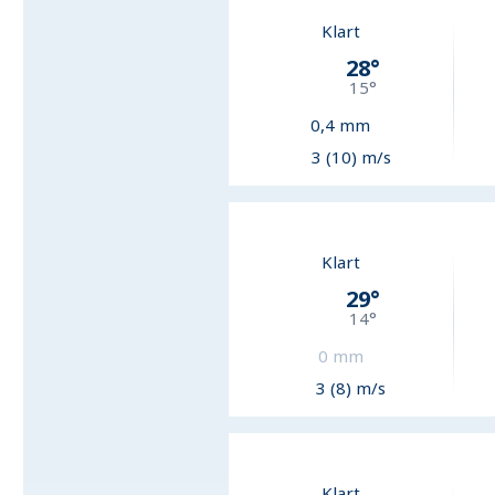
Klart
28
°
15
°
0,4
mm
3 (10) m/s
Klart
29
°
14
°
0
mm
3 (8) m/s
Klart