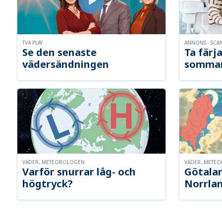
TV4 PLAY
ANNONS - SCA
Se den senaste
Ta färja
vädersändningen
somma
VÄDER, METEOROLOGEN
VÄDER, METE
Varför snurrar låg- och
Götalan
högtryck?
Norrla