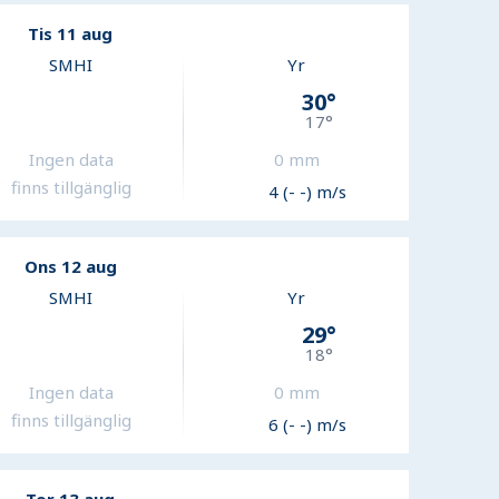
Tis 11 aug
SMHI
Yr
30
°
17
°
Ingen data
0
mm
finns tillgänglig
4 (- -) m/s
Ons 12 aug
SMHI
Yr
29
°
18
°
Ingen data
0
mm
finns tillgänglig
6 (- -) m/s