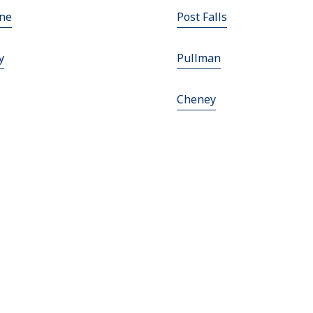
ene
Post Falls
y
Pullman
Cheney