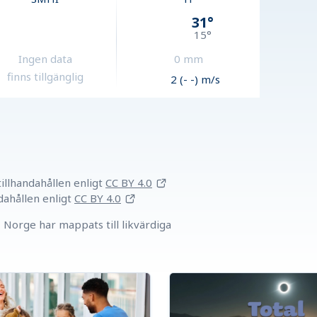
31
°
15
°
Ingen data
0
mm
finns tillgänglig
2 (- -) m/s
llhandahållen
enligt
CC BY 4.0
dahållen
enligt
CC BY 4.0
Norge har mappats till likvärdiga