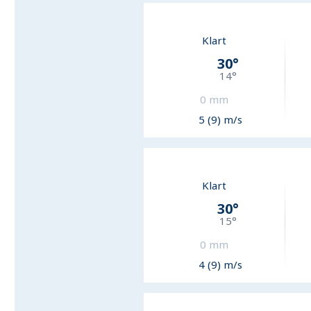
Klart
30
°
14
°
0
mm
5 (9) m/s
Klart
30
°
15
°
0
mm
4 (9) m/s