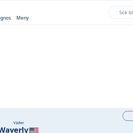
ognos
Meny
Väder
Waverly