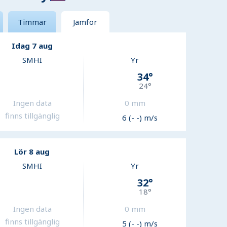
Timmar
Jämför
Idag 7 aug
SMHI
Yr
34
°
24
°
Ingen data
0
mm
finns tillgänglig
6 (- -) m/s
Lör 8 aug
SMHI
Yr
32
°
18
°
Ingen data
0
mm
finns tillgänglig
5 (- -) m/s