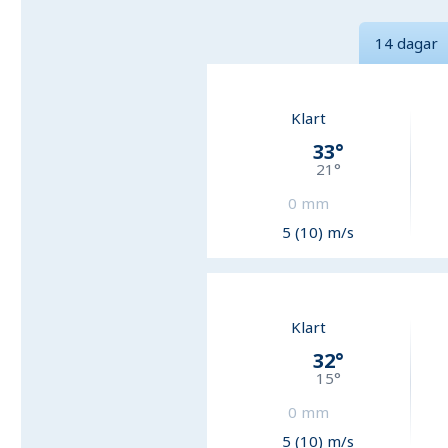
14 dagar
Klart
33
°
21
°
0
mm
5 (10) m/s
Klart
32
°
15
°
0
mm
5 (10) m/s