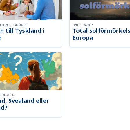
NDLINES DANMARK
FRITID, VÄDER
n till Tyskland i
Total solförmörkel
r
Europa
OROLOGEN
d, Svealand eller
nd?