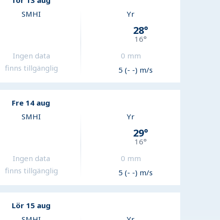
Tor 13 aug
SMHI
Yr
28
°
16
°
Ingen data
0
mm
finns tillgänglig
5 (- -) m/s
Fre 14 aug
SMHI
Yr
29
°
16
°
Ingen data
0
mm
finns tillgänglig
5 (- -) m/s
Lör 15 aug
SMHI
Yr