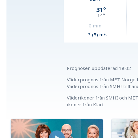
31
°
14
°
0
mm
3 (5) m/s
Prognosen uppdaterad
18:02
Väderprognos från MET Norge ti
Väderprognos från SMHI tillhan
Väderikoner från SMHI och MET 
ikoner från Klart.