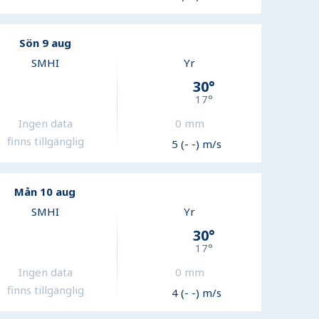
Sön 9 aug
SMHI
Yr
30
°
17
°
Ingen data
0
mm
finns tillgänglig
5 (- -) m/s
Mån 10 aug
SMHI
Yr
30
°
17
°
Ingen data
0
mm
finns tillgänglig
4 (- -) m/s