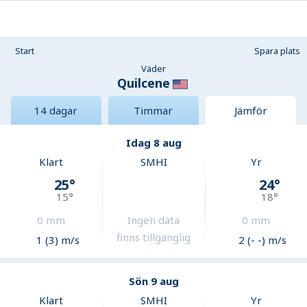
Start
Spara plats
Väder
Quilcene
14 dagar
Timmar
Jämför
Idag 8 aug
Klart
SMHI
Yr
25
°
24
°
15
°
18
°
0
mm
Ingen data
0
mm
finns tillgänglig
1 (3) m/s
2 (- -) m/s
Sön 9 aug
Klart
SMHI
Yr