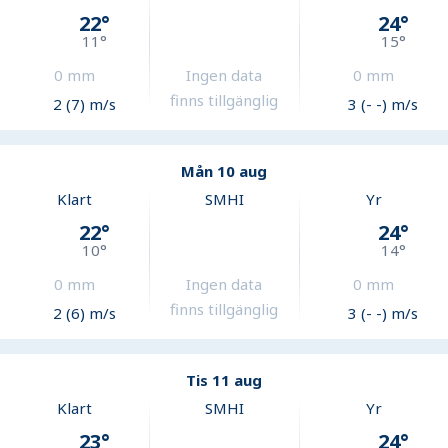
22
°
24
°
11
°
15
°
0
mm
Ingen data
0
mm
finns tillgänglig
2 (7) m/s
3 (- -) m/s
Mån 10 aug
Klart
SMHI
Yr
22
°
24
°
10
°
14
°
0
mm
Ingen data
0
mm
finns tillgänglig
2 (6) m/s
3 (- -) m/s
Tis 11 aug
Klart
SMHI
Yr
23
°
24
°