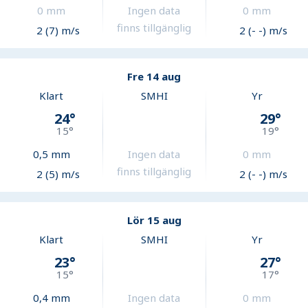
0
mm
Ingen data
0
mm
finns tillgänglig
2 (7) m/s
2 (- -) m/s
Fre 14 aug
Klart
SMHI
Yr
24
°
29
°
15
°
19
°
0,5
mm
Ingen data
0
mm
finns tillgänglig
2 (5) m/s
2 (- -) m/s
Lör 15 aug
Klart
SMHI
Yr
23
°
27
°
15
°
17
°
0,4
mm
Ingen data
0
mm