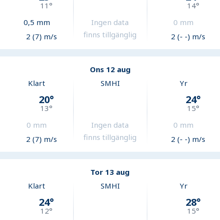
11
°
14
°
0,5
mm
Ingen data
0
mm
finns tillgänglig
2 (7) m/s
2 (- -) m/s
Ons 12 aug
Klart
SMHI
Yr
20
°
24
°
13
°
15
°
0
mm
Ingen data
0
mm
finns tillgänglig
2 (7) m/s
2 (- -) m/s
Tor 13 aug
Klart
SMHI
Yr
24
°
28
°
12
°
15
°