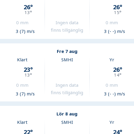
26
°
26
°
13
°
15
°
0
mm
Ingen data
0
mm
finns tillgänglig
3 (7) m/s
3 (- -) m/s
Fre 7 aug
Klart
SMHI
Yr
23
°
26
°
13
°
14
°
0
mm
Ingen data
0
mm
finns tillgänglig
3 (7) m/s
3 (- -) m/s
Lör 8 aug
Klart
SMHI
Yr
22
°
24
°