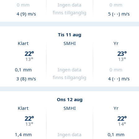
0
mm
Ingen data
0
mm
finns tillgänglig
4 (9) m/s
5 (- -) m/s
Tis 11 aug
Klart
SMHI
Yr
22
°
23
°
13
°
13
°
0,1
mm
Ingen data
0
mm
finns tillgänglig
3 (8) m/s
4 (- -) m/s
Ons 12 aug
Klart
SMHI
Yr
22
°
22
°
13
°
14
°
1,4
mm
Ingen data
0,1
mm