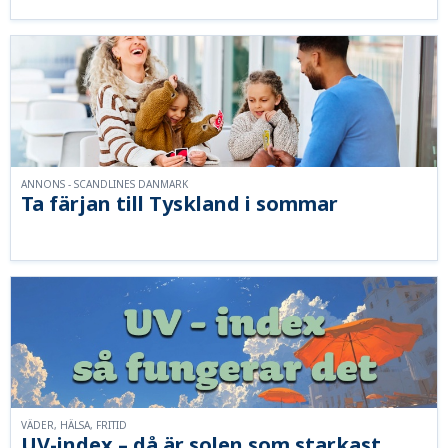
ANNONS - SCANDLINES DANMARK
Ta färjan till Tyskland i sommar
VÄDER, HÄLSA, FRITID
UV-index – då är solen som starkast