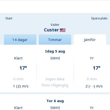
Start
Spara plats
Väder
Custer
14 dagar
Timmar
Jämför
Idag 5 aug
Klart
SMHI
Yr
17
°
17
°
0
mm
Ingen data
0
mm
finns tillgänglig
1 (2) m/s
2 (- -) m/s
Tor 6 aug
Klart
SMHI
Yr