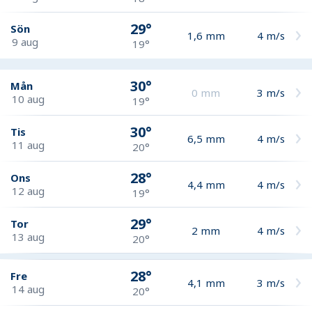
29°
Sön
1,6
mm
4
m/s
9 aug
19°
30°
Mån
0
mm
3
m/s
10 aug
19°
30°
Tis
6,5
mm
4
m/s
11 aug
20°
28°
Ons
4,4
mm
4
m/s
12 aug
19°
29°
Tor
2
mm
4
m/s
13 aug
20°
28°
Fre
4,1
mm
3
m/s
14 aug
20°