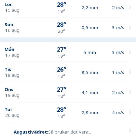
28°
Lör
2,2
mm
2
m/s
15 aug
19°
28°
Sön
0,5
mm
3
m/s
16 aug
20°
27°
Mån
5
mm
3
m/s
17 aug
19°
26°
Tis
8,5
mm
1
m/s
18 aug
18°
27°
Ons
4,1
mm
2
m/s
19 aug
18°
28°
Tor
2,8
mm
4
m/s
20 aug
18°
Augustivädret:
Så brukar det vara...