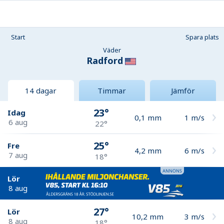
Start
Spara plats
Väder
Radford
14 dagar
Timmar
Jämför
23°
Idag
0,1
mm
1
m/s
6 aug
22°
25°
Fre
4,2
mm
6
m/s
7 aug
18°
Lör
8 aug
27°
Lör
10,2
mm
3
m/s
8 aug
18°