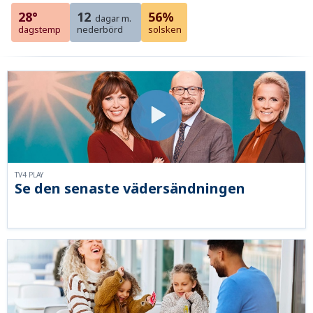
28°
12
56%
dagar m.
dagstemp
nederbörd
solsken
TV4 PLAY
Se den senaste vädersändningen