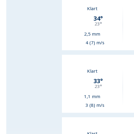
Klart
34
°
23
°
2,5
mm
4 (7) m/s
Klart
33
°
23
°
1,1
mm
3 (8) m/s
Klart