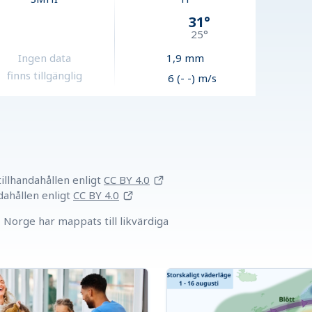
31
°
25
°
Ingen data
1,9
mm
finns tillgänglig
6 (- -) m/s
llhandahållen
enligt
CC BY 4.0
dahållen
enligt
CC BY 4.0
Norge har mappats till likvärdiga