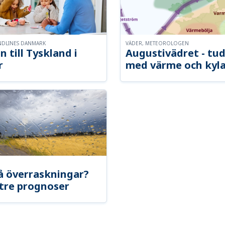
NDLINES DANMARK
VÄDER, METEOROLOGEN
n till Tyskland i
Augustivädret - tud
r
med värme och kyl
å överraskningar?
tre prognoser