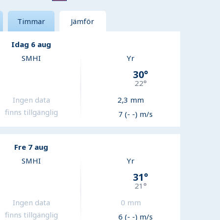
Timmar
Jämför
Idag 6 aug
SMHI
Yr
30
°
22
°
Ingen data
2,3
mm
finns tillgänglig
7 (- -) m/s
Fre 7 aug
SMHI
Yr
31
°
21
°
Ingen data
0
mm
finns tillgänglig
6 (- -) m/s