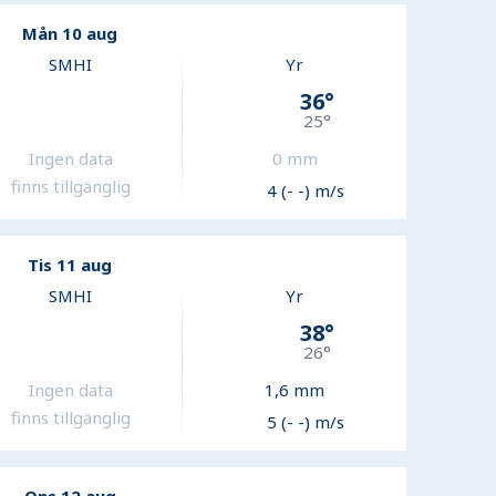
Mån 10 aug
SMHI
Yr
36
°
25
°
Ingen data
0
mm
finns tillgänglig
4 (- -) m/s
Tis 11 aug
SMHI
Yr
38
°
26
°
Ingen data
1,6
mm
finns tillgänglig
5 (- -) m/s