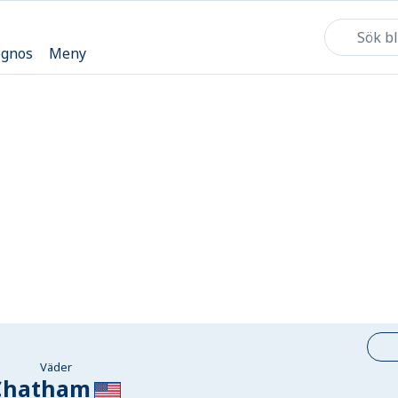
ognos
Meny
Väder
Chatham