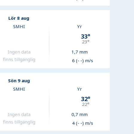
Lör 8 aug
SMHI
Yr
33
°
23
°
Ingen data
1,7
mm
finns tillgänglig
6 (- -) m/s
Sön 9 aug
SMHI
Yr
32
°
22
°
Ingen data
0,7
mm
finns tillgänglig
4 (- -) m/s