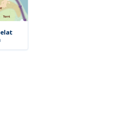
elat
a