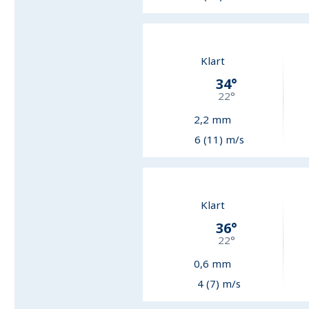
Klart
34
°
22
°
2,2
mm
6 (11) m/s
Klart
36
°
22
°
0,6
mm
4 (7) m/s