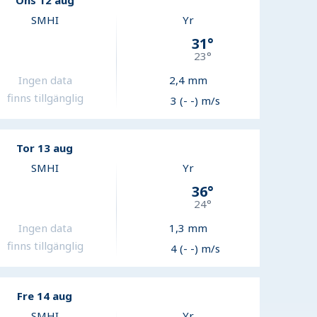
Ons 12 aug
SMHI
Yr
31
°
23
°
Ingen data
2,4
mm
finns tillgänglig
3 (- -) m/s
Tor 13 aug
SMHI
Yr
36
°
24
°
Ingen data
1,3
mm
finns tillgänglig
4 (- -) m/s
Fre 14 aug
SMHI
Yr