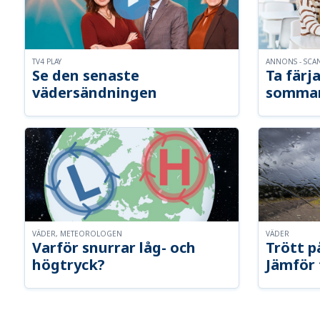
TV4 PLAY
ANNONS - SCA
Se den senaste
Ta färja
vädersändningen
somma
VÄDER, METEOROLOGEN
VÄDER
Varför snurrar låg- och
Trött p
högtryck?
Jämför 