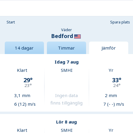
Start
Spara plats
Väder
Bedford
14 dagar
Timmar
Jämför
Idag 7 aug
Klart
SMHI
Yr
29
°
33
°
23
°
24
°
3,1
mm
Ingen data
2
mm
finns tillgänglig
6 (12) m/s
7 (- -) m/s
Lör 8 aug
Klart
SMHI
Yr