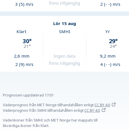
finns tillgänglig
3 (5) m/s
2 (- -) m/s
Lör 15 aug
Klart
SMHI
Yr
30
°
29
°
21
°
24
°
2,6
mm
Ingen data
9,2
mm
finns tillgänglig
2 (9) m/s
4 (- -) m/s
Prognosen uppdaterad
17:01
Väderprognos från MET Norge tillhandahållen
enligt
CC BY 4.0
Väderprognos från SMHI tillhandahållen
enligt
CC BY 4.0
Väderikoner från SMHI och MET Norge har mappats till
likvärdiga ikoner från Klart.