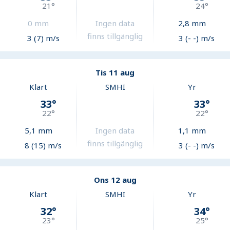
21
°
24
°
0
mm
Ingen data
2,8
mm
finns tillgänglig
3 (7) m/s
3 (- -) m/s
Tis 11 aug
Klart
SMHI
Yr
33
°
33
°
22
°
22
°
5,1
mm
Ingen data
1,1
mm
finns tillgänglig
8 (15) m/s
3 (- -) m/s
Ons 12 aug
Klart
SMHI
Yr
32
°
34
°
23
°
25
°