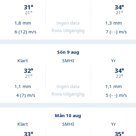
31
°
34
°
21
°
21
°
1,8
mm
Ingen data
1,3
mm
finns tillgänglig
6 (12) m/s
7 (- -) m/s
Sön 9 aug
Klart
SMHI
Yr
32
°
34
°
21
°
22
°
1,1
mm
Ingen data
1,1
mm
finns tillgänglig
4 (7) m/s
5 (- -) m/s
Mån 10 aug
Klart
SMHI
Yr
33
°
35
°