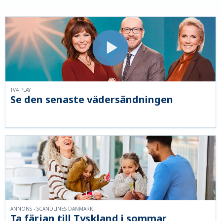
TV4 PLAY
Se den senaste vädersändningen
ANNONS - SCANDLINES DANMARK
Ta färjan till Tyskland i sommar