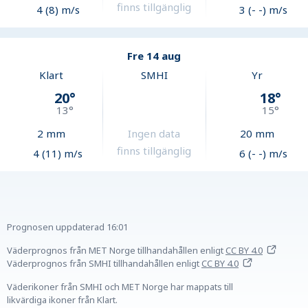
finns tillgänglig
4 (8) m/s
3 (- -) m/s
Fre 14 aug
Klart
SMHI
Yr
20
°
18
°
13
°
15
°
2
mm
Ingen data
20
mm
finns tillgänglig
4 (11) m/s
6 (- -) m/s
Prognosen uppdaterad
16:01
Väderprognos från MET Norge tillhandahållen
enligt
CC BY 4.0
Väderprognos från SMHI tillhandahållen
enligt
CC BY 4.0
Väderikoner från SMHI och MET Norge har mappats till
likvärdiga ikoner från Klart.