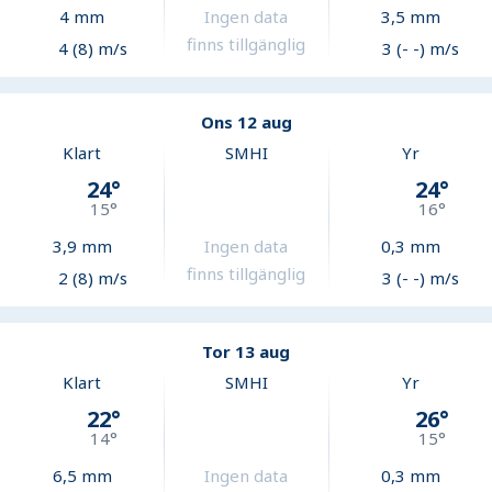
4
mm
Ingen data
3,5
mm
finns tillgänglig
4 (8) m/s
3 (- -) m/s
Ons 12 aug
Klart
SMHI
Yr
24
°
24
°
15
°
16
°
3,9
mm
Ingen data
0,3
mm
finns tillgänglig
2 (8) m/s
3 (- -) m/s
Tor 13 aug
Klart
SMHI
Yr
22
°
26
°
14
°
15
°
6,5
mm
Ingen data
0,3
mm