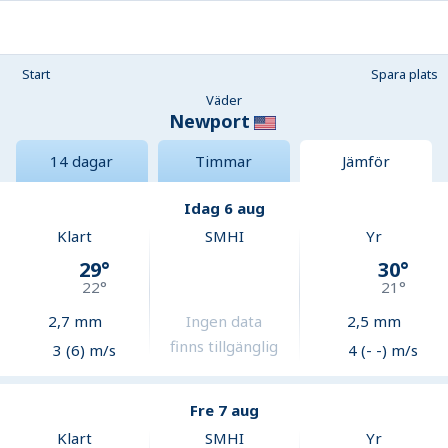
Start
Spara plats
Väder
Newport
14 dagar
Timmar
Jämför
Idag 6 aug
Klart
SMHI
Yr
29
°
30
°
22
°
21
°
2,7
mm
Ingen data
2,5
mm
finns tillgänglig
3 (6) m/s
4 (- -) m/s
Fre 7 aug
Klart
SMHI
Yr