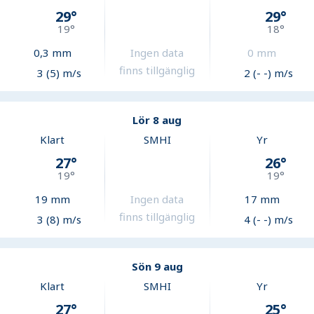
29
°
29
°
19
°
18
°
0,3
mm
Ingen data
0
mm
finns tillgänglig
3 (5) m/s
2 (- -) m/s
Lör 8 aug
Klart
SMHI
Yr
27
°
26
°
19
°
19
°
19
mm
Ingen data
17
mm
finns tillgänglig
3 (8) m/s
4 (- -) m/s
Sön 9 aug
Klart
SMHI
Yr
27
°
25
°