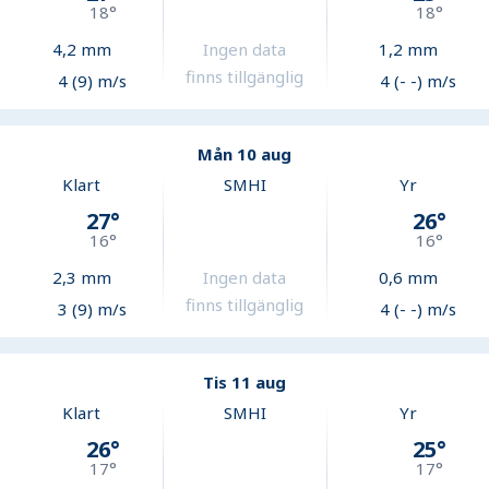
18
°
18
°
4,2
mm
Ingen data
1,2
mm
finns tillgänglig
4 (9) m/s
4 (- -) m/s
Mån 10 aug
Klart
SMHI
Yr
27
°
26
°
16
°
16
°
2,3
mm
Ingen data
0,6
mm
finns tillgänglig
3 (9) m/s
4 (- -) m/s
Tis 11 aug
Klart
SMHI
Yr
26
°
25
°
17
°
17
°