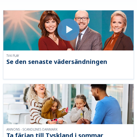
TV4 PLAY
Se den senaste vädersändningen
ANNONS - SCANDLINES DANMARK
Ta färjan till Tyskland i sommar