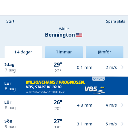
Start
Spara plats
Väder
Bennington
14 dagar
Timmar
Jämför
29°
Idag
0,1
mm
2
m/s
7 aug
22°
Lör
8 aug
26°
Lör
4,8
mm
4
m/s
8 aug
20°
27°
Sön
3,1
mm
5
m/s
9 aug
18°