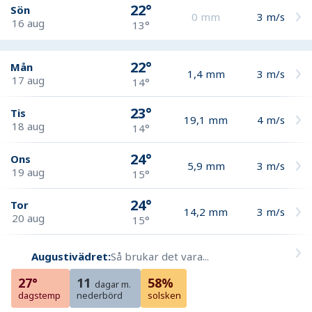
22°
Sön
0
mm
3
m/s
16 aug
13°
22°
Mån
1,4
mm
3
m/s
17 aug
14°
23°
Tis
19,1
mm
4
m/s
18 aug
14°
24°
Ons
5,9
mm
3
m/s
19 aug
15°
24°
Tor
14,2
mm
3
m/s
20 aug
15°
Augustivädret:
Så brukar det vara...
27°
11
58%
dagar m.
dagstemp
nederbörd
solsken