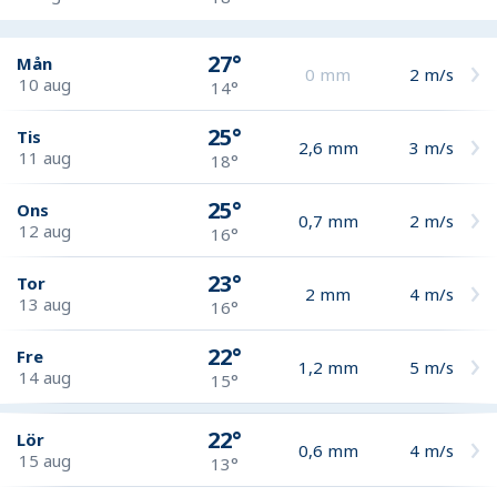
27°
Mån
0
mm
2
m/s
10 aug
14°
25°
Tis
2,6
mm
3
m/s
11 aug
18°
25°
Ons
0,7
mm
2
m/s
12 aug
16°
23°
Tor
2
mm
4
m/s
13 aug
16°
22°
Fre
1,2
mm
5
m/s
14 aug
15°
22°
Lör
0,6
mm
4
m/s
15 aug
13°