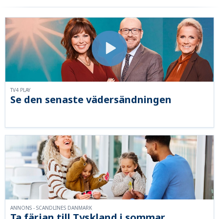
TV4 PLAY
Se den senaste vädersändningen
ANNONS - SCANDLINES DANMARK
Ta färjan till Tyskland i sommar