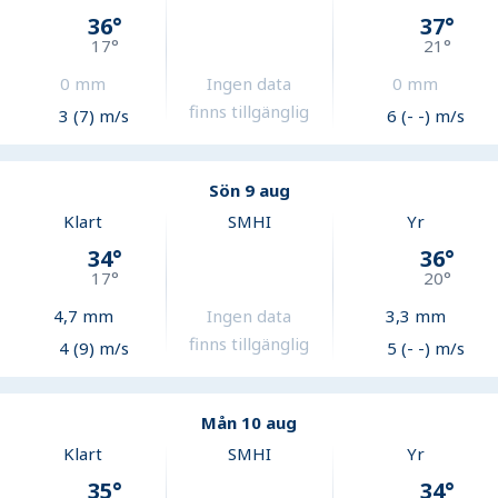
36
°
37
°
17
°
21
°
0
mm
Ingen data
0
mm
finns tillgänglig
3 (7) m/s
6 (- -) m/s
Sön 9 aug
Klart
SMHI
Yr
34
°
36
°
17
°
20
°
4,7
mm
Ingen data
3,3
mm
finns tillgänglig
4 (9) m/s
5 (- -) m/s
Mån 10 aug
Klart
SMHI
Yr
35
°
34
°