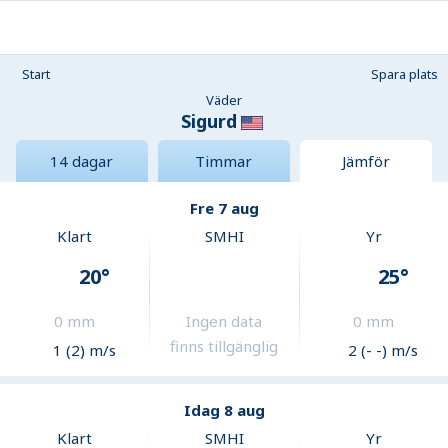
Start
Spara plats
Väder
Sigurd
14 dagar
Timmar
Jämför
Fre 7 aug
Klart
SMHI
Yr
20
°
25
°
0
mm
Ingen data
0
mm
finns tillgänglig
1 (2) m/s
2 (- -) m/s
Idag 8 aug
Klart
SMHI
Yr