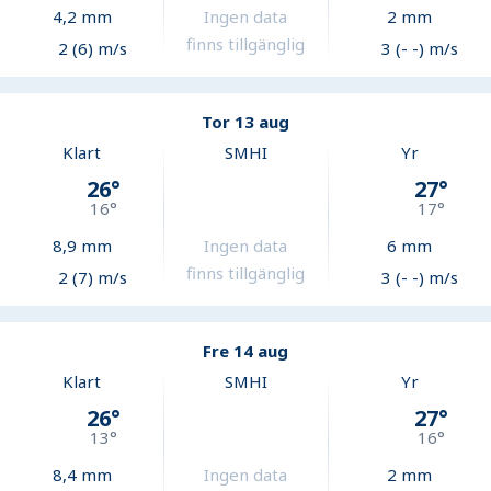
4,2
mm
Ingen data
2
mm
finns tillgänglig
2 (6) m/s
3 (- -) m/s
Tor 13 aug
Klart
SMHI
Yr
26
°
27
°
16
°
17
°
8,9
mm
Ingen data
6
mm
finns tillgänglig
2 (7) m/s
3 (- -) m/s
Fre 14 aug
Klart
SMHI
Yr
26
°
27
°
13
°
16
°
8,4
mm
Ingen data
2
mm