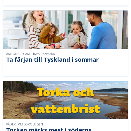
ANNONS - SCANDLINES DANMARK
Ta färjan till Tyskland i sommar
VÄDER, METEOROLOGEN
Torkan märks mest i söderns