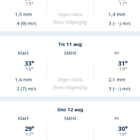
15
°
17
°
1,5
mm
Ingen data
1,4
mm
finns tillgänglig
4 (9) m/s
3 (- -) m/s
Tis 11 aug
Klart
SMHI
Yr
33
°
31
°
16
°
19
°
1,4
mm
Ingen data
2,1
mm
finns tillgänglig
2 (7) m/s
3 (- -) m/s
Ons 12 aug
Klart
SMHI
Yr
29
°
30
°
17
°
19
°