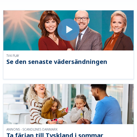
TV4 PLAY
Se den senaste vädersändningen
ANNONS - SCANDLINES DANMARK
Ta färjan till Tyskland i sommar