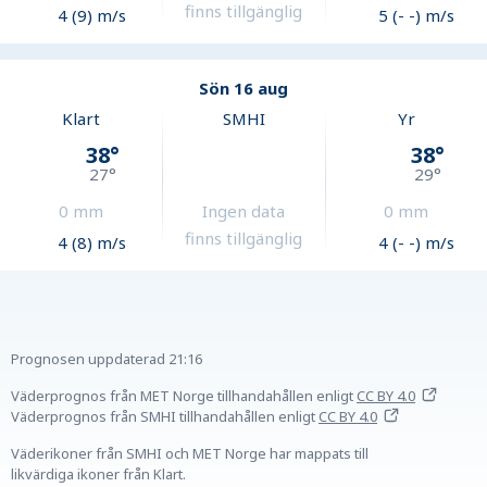
finns tillgänglig
4 (9) m/s
5 (- -) m/s
Sön 16 aug
Klart
SMHI
Yr
38
°
38
°
27
°
29
°
0
mm
Ingen data
0
mm
finns tillgänglig
4 (8) m/s
4 (- -) m/s
Prognosen uppdaterad
21:16
Väderprognos från MET Norge tillhandahållen
enligt
CC BY 4.0
Väderprognos från SMHI tillhandahållen
enligt
CC BY 4.0
Väderikoner från SMHI och MET Norge har mappats till
likvärdiga ikoner från Klart.