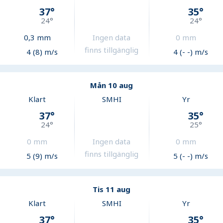
37
°
35
°
24
°
24
°
0,3
mm
Ingen data
0
mm
finns tillgänglig
4 (8) m/s
4 (- -) m/s
Mån 10 aug
Klart
SMHI
Yr
37
°
35
°
24
°
25
°
0
mm
Ingen data
0
mm
finns tillgänglig
5 (9) m/s
5 (- -) m/s
Tis 11 aug
Klart
SMHI
Yr
37
°
35
°