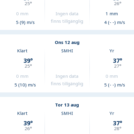
25
°
26
°
0
mm
Ingen data
1
mm
finns tillgänglig
5 (9) m/s
4 (- -) m/s
Ons 12 aug
Klart
SMHI
Yr
39
°
37
°
25
°
27
°
0
mm
Ingen data
0
mm
finns tillgänglig
5 (10) m/s
5 (- -) m/s
Tor 13 aug
Klart
SMHI
Yr
39
°
37
°
26
°
28
°