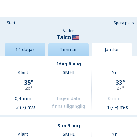
Start
Spara plats
Väder
Talco
14 dagar
Timmar
Jämför
Idag 8 aug
Klart
SMHI
Yr
35
°
33
°
26
°
27
°
0,4
mm
Ingen data
0
mm
finns tillgänglig
3 (7) m/s
4 (- -) m/s
Sön 9 aug
Klart
SMHI
Yr