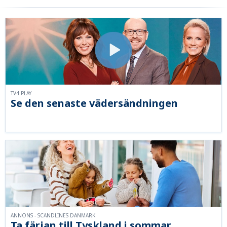
TV4 PLAY
Se den senaste vädersändningen
ANNONS - SCANDLINES DANMARK
Ta färjan till Tyskland i sommar