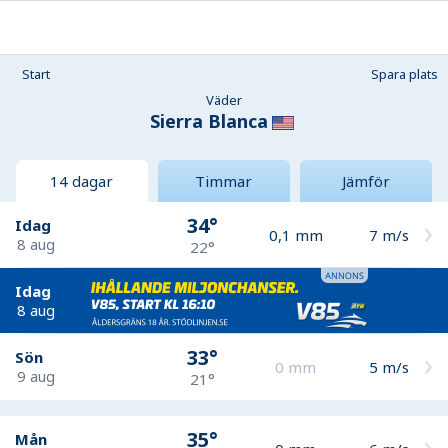
Start
Spara plats
Väder
Sierra Blanca
14 dagar
Timmar
Jämför
34°
Idag
0,1
mm
7
m/s
8 aug
22°
Idag
8 aug
33°
Sön
0
mm
5
m/s
9 aug
21°
35°
Mån