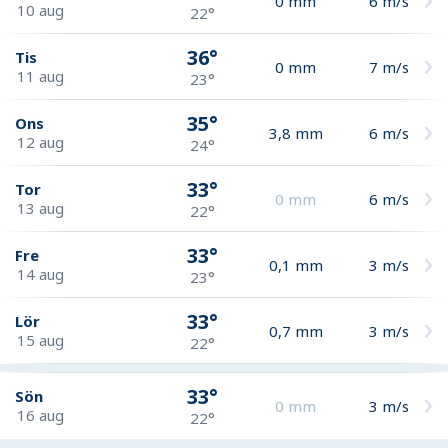
0
mm
6
m/s
10 aug
22°
36°
Tis
0
mm
7
m/s
11 aug
23°
35°
Ons
3,8
mm
6
m/s
12 aug
24°
33°
Tor
0
mm
6
m/s
13 aug
22°
33°
Fre
0,1
mm
3
m/s
14 aug
23°
33°
Lör
0,7
mm
3
m/s
15 aug
22°
33°
Sön
0
mm
3
m/s
16 aug
22°