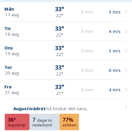
33°
Mån
0
mm
3
m/s
17 aug
22°
33°
Tis
0
mm
4
m/s
18 aug
22°
33°
Ons
0
mm
3
m/s
19 aug
22°
33°
Tor
0
mm
6
m/s
20 aug
22°
33°
Fre
0
mm
4
m/s
21 aug
21°
Augustivädret:
Så brukar det vara...
36°
7
77%
dagar m.
dagstemp
nederbörd
solsken