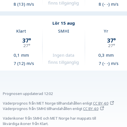
finns tillgänglig
8 (13) m/s
8 (- -) m/s
Lör 15 aug
Klart
SMHI
Yr
37
°
37
°
27
°
27
°
0,1
mm
Ingen data
0,3
mm
finns tillgänglig
7 (12) m/s
7 (- -) m/s
Prognosen uppdaterad
12:02
Väderprognos från MET Norge tillhandahållen
enligt
CC BY 4.0
Väderprognos från SMHI tillhandahållen
enligt
CC BY 4.0
Väderikoner från SMHI och MET Norge har mappats till
likvärdiga ikoner från Klart.