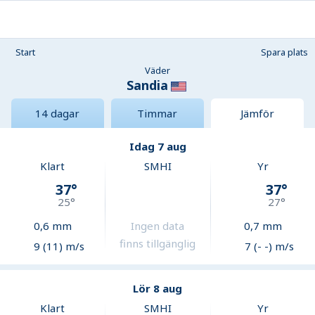
Start
Spara plats
Väder
Sandia
14 dagar
Timmar
Jämför
Idag 7 aug
Klart
SMHI
Yr
37
°
37
°
25
°
27
°
0,6
mm
Ingen data
0,7
mm
finns tillgänglig
9 (11) m/s
7 (- -) m/s
Lör 8 aug
Klart
SMHI
Yr