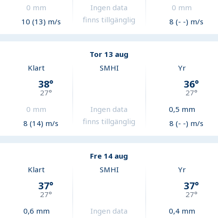
0
mm
Ingen data
0
mm
finns tillgänglig
10 (13) m/s
8 (- -) m/s
Tor 13 aug
Klart
SMHI
Yr
38
°
36
°
27
°
27
°
0
mm
Ingen data
0,5
mm
finns tillgänglig
8 (14) m/s
8 (- -) m/s
Fre 14 aug
Klart
SMHI
Yr
37
°
37
°
27
°
27
°
0,6
mm
Ingen data
0,4
mm