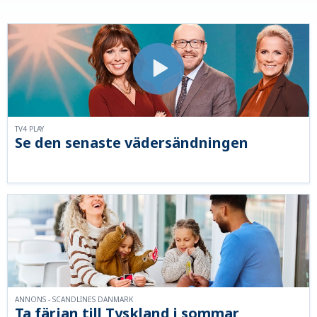
TV4 PLAY
Se den senaste vädersändningen
ANNONS - SCANDLINES DANMARK
Ta färjan till Tyskland i sommar