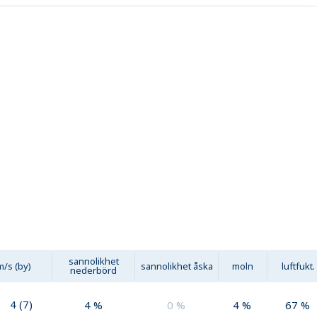
sannolikhet
m/s (by)
sannolikhet åska
moln
luftfukt.
nederbörd
4
(
7
)
4
%
0
%
4
%
67
%