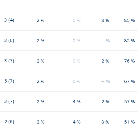
3
(
4
)
2
%
0
%
8
%
85
%
3
(
6
)
2
%
0
%
--
%
82
%
3
(
7
)
2
%
0
%
2
%
76
%
5
(
7
)
2
%
0
%
--
%
67
%
3
(
7
)
2
%
4
%
2
%
57
%
2
(
6
)
2
%
4
%
8
%
51
%