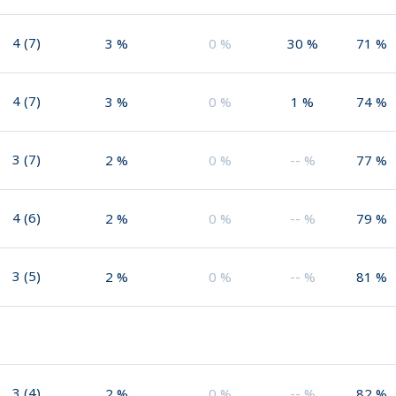
4
(
7
)
3
%
0
%
30
%
71
%
4
(
7
)
3
%
0
%
1
%
74
%
3
(
7
)
2
%
0
%
--
%
77
%
4
(
6
)
2
%
0
%
--
%
79
%
3
(
5
)
2
%
0
%
--
%
81
%
3
(
4
)
2
%
0
%
--
%
82
%