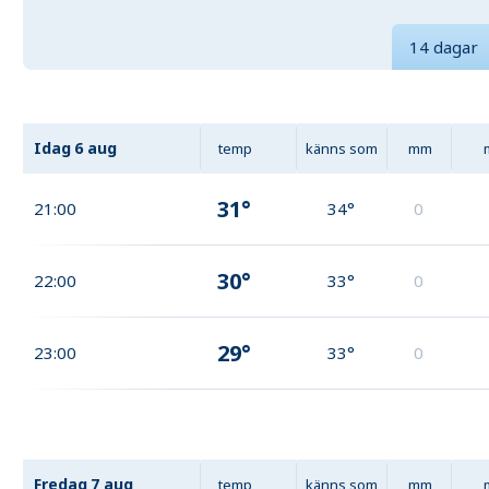
14 dagar
Idag
6 aug
temp
känns som
mm
31°
21:00
34°
0
30°
22:00
33°
0
29°
23:00
33°
0
Fredag
7 aug
temp
känns som
mm