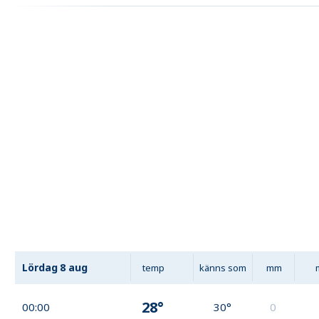
Lördag
8 aug
temp
känns som
mm
28°
00:00
30°
0