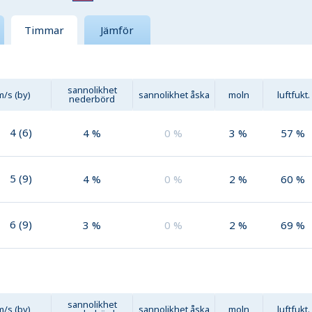
Timmar
Jämför
sannolikhet
m/s (by)
sannolikhet åska
moln
luftfukt.
nederbörd
4
(
6
)
4
%
0
%
3
%
57
%
5
(
9
)
4
%
0
%
2
%
60
%
6
(
9
)
3
%
0
%
2
%
69
%
sannolikhet
m/s (by)
sannolikhet åska
moln
luftfukt.