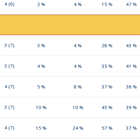
4
(
6
)
2
%
4
%
15
%
47
%
3
(
7
)
3
%
4
%
28
%
43
%
3
(
7
)
4
%
4
%
35
%
41
%
4
(
7
)
5
%
8
%
37
%
38
%
3
(
7
)
10
%
10
%
45
%
39
%
4
(
7
)
15
%
24
%
57
%
37
%