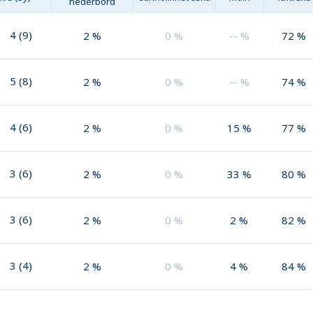
nederbörd
4
(
9
)
2
%
0
%
--
%
72
%
5
(
8
)
2
%
0
%
--
%
74
%
4
(
6
)
2
%
0
%
15
%
77
%
3
(
6
)
2
%
0
%
33
%
80
%
3
(
6
)
2
%
0
%
2
%
82
%
3
(
4
)
2
%
0
%
4
%
84
%