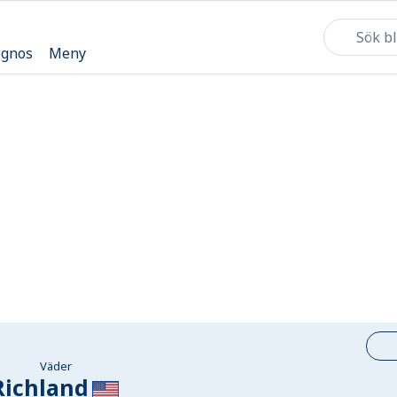
ognos
Meny
Väder
Richland