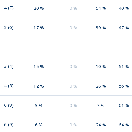
4
(
7
)
20
%
0
%
54
%
40
%
3
(
6
)
17
%
0
%
39
%
47
%
3
(
4
)
15
%
0
%
10
%
51
%
4
(
5
)
12
%
0
%
28
%
56
%
6
(
9
)
9
%
0
%
7
%
61
%
6
(
9
)
6
%
0
%
24
%
64
%