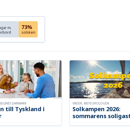
73%
agar m.
erbörd
solsken
NDLINES DANMARK
VÄDER, METEOROLOGEN
n till Tyskland i
Solkampen 2026:
r
sommarens soligast