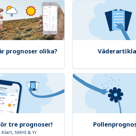
är prognoser olika?
Väderartikla
ör tre prognoser!
Pollenprogno
Klart, SMHI & Yr