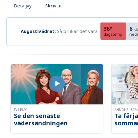
Detaljvy
Skriv ut
36°
6
d
Augustivädret:
Så brukar det vara...
dagstemp
ned
TV4 PLAY
ANNONS - SCA
Se den senaste
Ta färja
vädersändningen
somma