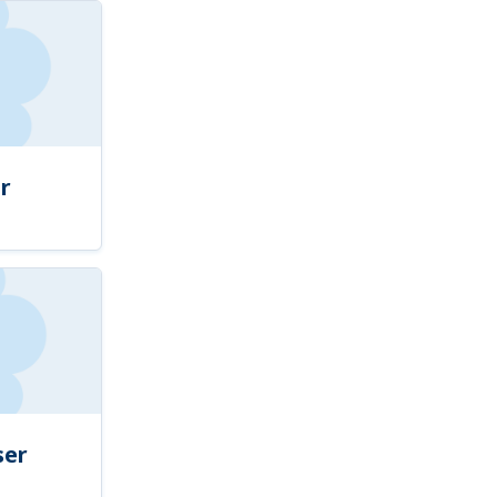
r
ser