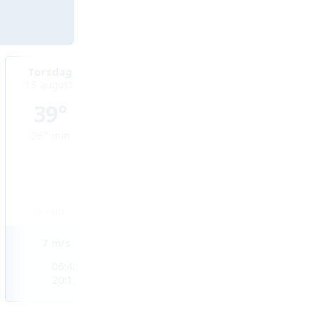
Torsdag
Fredag
Lördag
13 augusti
14 augusti
15 augusti
39°
39°
39°
26°
min
27°
min
27°
min
0
mm
0
mm
0
mm
7
m/s
7
m/s
6
m/s
06:48
06:49
06:49
20:12
20:11
20:10