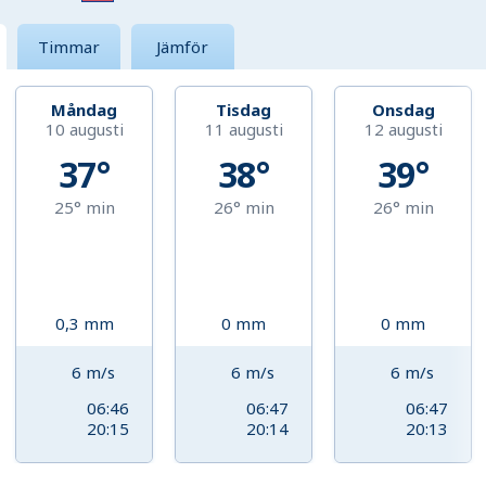
Timmar
Jämför
Måndag
Tisdag
Onsdag
10 augusti
11 augusti
12 augusti
37°
38°
39°
25°
min
26°
min
26°
min
0,3
mm
0
mm
0
mm
6
m/s
6
m/s
6
m/s
06:46
06:47
06:47
20:15
20:14
20:13