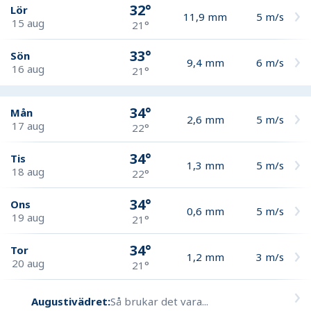
32°
Lör
11,9
mm
5
m/s
15 aug
21°
33°
Sön
9,4
mm
6
m/s
16 aug
21°
34°
Mån
2,6
mm
5
m/s
17 aug
22°
34°
Tis
1,3
mm
5
m/s
18 aug
22°
34°
Ons
0,6
mm
5
m/s
19 aug
21°
34°
Tor
1,2
mm
3
m/s
20 aug
21°
Augustivädret:
Så brukar det vara...