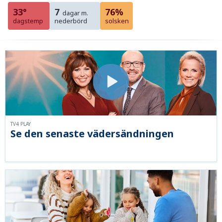
33°
7
76%
dagar m.
dagstemp
nederbörd
solsken
TV4 PLAY
Se den senaste vädersändningen