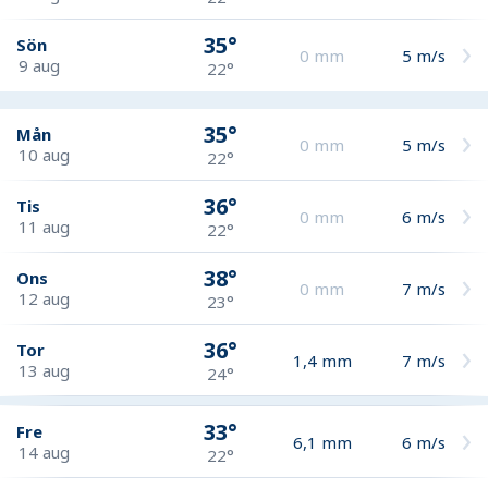
35°
Sön
0
mm
5
m/s
9 aug
22°
35°
Mån
0
mm
5
m/s
10 aug
22°
36°
Tis
0
mm
6
m/s
11 aug
22°
38°
Ons
0
mm
7
m/s
12 aug
23°
36°
Tor
1,4
mm
7
m/s
13 aug
24°
33°
Fre
6,1
mm
6
m/s
14 aug
22°