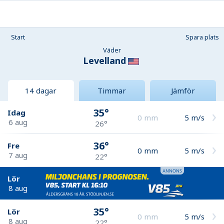
Start
Spara plats
Väder
Levelland
14 dagar
Timmar
Jämför
35°
Idag
0
mm
5
m/s
6 aug
26°
36°
Fre
0
mm
5
m/s
7 aug
22°
Lör
8 aug
35°
Lör
0
mm
5
m/s
8 aug
22°