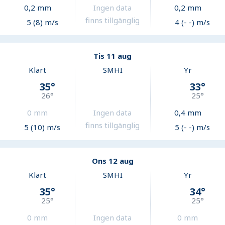
0,2
mm
Ingen data
0,2
mm
finns tillgänglig
5 (8) m/s
4 (- -) m/s
Tis 11 aug
Klart
SMHI
Yr
35
°
33
°
26
°
25
°
0
mm
Ingen data
0,4
mm
finns tillgänglig
5 (10) m/s
5 (- -) m/s
Ons 12 aug
Klart
SMHI
Yr
35
°
34
°
25
°
25
°
0
mm
Ingen data
0
mm