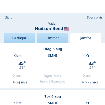
Start
Spara plats
Väder
Hudson Bend
14 dagar
Timmar
Jämför
Idag 5 aug
Klart
SMHI
Yr
35
°
33
°
28
°
27
°
0
mm
Ingen data
0
mm
finns tillgänglig
4 (8) m/s
4 (- -) m/s
Tor 6 aug
Klart
SMHI
Yr