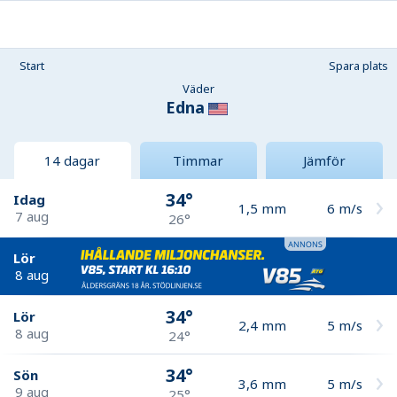
Start
Spara plats
Väder
Edna
14 dagar
Timmar
Jämför
34°
Idag
1,5
mm
6
m/s
7 aug
26°
Lör
8 aug
34°
Lör
2,4
mm
5
m/s
8 aug
24°
34°
Sön
3,6
mm
5
m/s
9 aug
25°