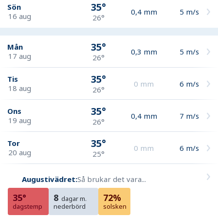
35°
Sön
0,4
mm
5
m/s
16 aug
26°
35°
Mån
0,3
mm
5
m/s
17 aug
26°
35°
Tis
0
mm
6
m/s
18 aug
26°
35°
Ons
0,4
mm
7
m/s
19 aug
26°
35°
Tor
0
mm
6
m/s
20 aug
25°
Augustivädret:
Så brukar det vara...
35°
8
72%
dagar m.
dagstemp
nederbörd
solsken