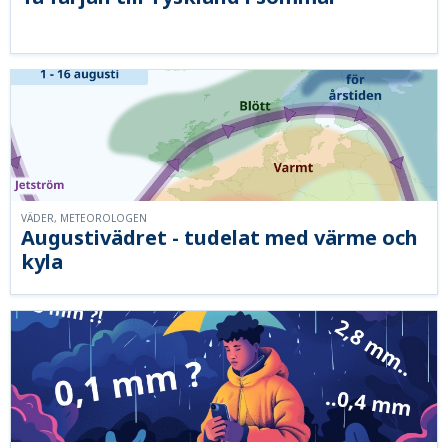
VÄDER, METEOROLOGEN
Augustivädret - tudelat med värme och
kyla