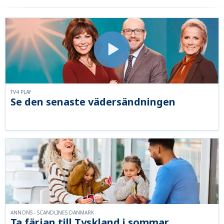
TV4 PLAY
Se den senaste vädersändningen
ANNONS - SCANDLINES DANMARK
Ta färjan till Tyskland i sommar