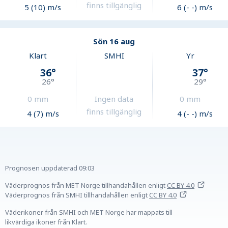
finns tillgänglig
5 (10) m/s
6 (- -) m/s
Sön 16 aug
Klart
SMHI
Yr
36
°
37
°
26
°
29
°
0
mm
Ingen data
0
mm
finns tillgänglig
4 (7) m/s
4 (- -) m/s
Prognosen uppdaterad
09:03
Väderprognos från MET Norge tillhandahållen
enligt
CC BY 4.0
Väderprognos från SMHI tillhandahållen
enligt
CC BY 4.0
Väderikoner från SMHI och MET Norge har mappats till
likvärdiga ikoner från Klart.