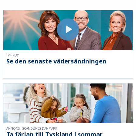
TV4 PLAY
Se den senaste vädersändningen
ANNONS - SCANDLINES DANMARK
Ta färjan till Tyskland i sommar