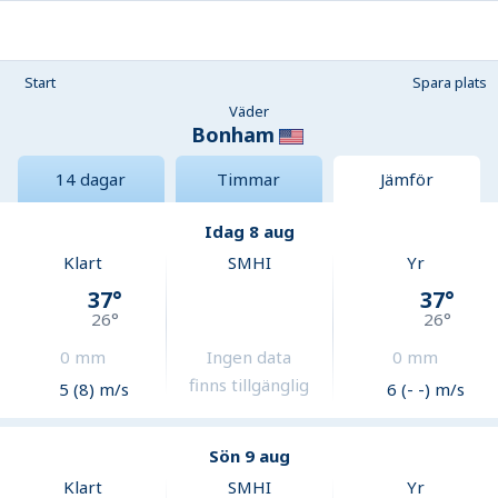
Start
Spara plats
Väder
Bonham
14 dagar
Timmar
Jämför
Idag 8 aug
Klart
SMHI
Yr
37
°
37
°
26
°
26
°
0
mm
Ingen data
0
mm
finns tillgänglig
5 (8) m/s
6 (- -) m/s
Sön 9 aug
Klart
SMHI
Yr