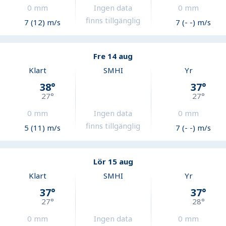
0
mm
Ingen data
0
mm
finns tillgänglig
7 (12) m/s
7 (- -) m/s
Fre 14 aug
Klart
SMHI
Yr
38
°
37
°
27
°
27
°
0
mm
Ingen data
0
mm
finns tillgänglig
5 (11) m/s
7 (- -) m/s
Lör 15 aug
Klart
SMHI
Yr
37
°
37
°
27
°
28
°
0
mm
Ingen data
0
mm