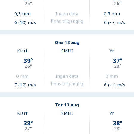
25
°
26
°
0,3
mm
Ingen data
0,5
mm
finns tillgänglig
6 (10) m/s
6 (- -) m/s
Ons 12 aug
Klart
SMHI
Yr
39
°
37
°
26
°
28
°
0
mm
Ingen data
0
mm
finns tillgänglig
7 (12) m/s
6 (- -) m/s
Tor 13 aug
Klart
SMHI
Yr
38
°
38
°
27
°
28
°