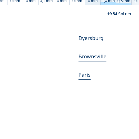
mm
0 mm
0 mm
0,1 mm
0 mm
0 mm
0 mm
1,4 mm
0,6 mm
0
19:54
Sol ner
Dyersburg
Brownsville
Paris