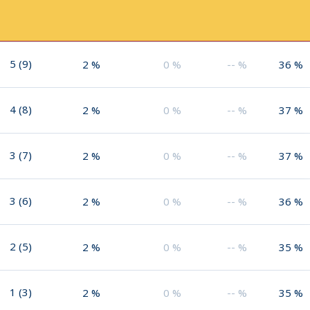
5
(
9
)
2
%
0
%
--
%
36
%
4
(
8
)
2
%
0
%
--
%
37
%
3
(
7
)
2
%
0
%
--
%
37
%
3
(
6
)
2
%
0
%
--
%
36
%
2
(
5
)
2
%
0
%
--
%
35
%
1
(
3
)
2
%
0
%
--
%
35
%