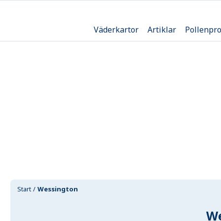
Väderkartor
Artiklar
Pollenpr
Start
Wessington
We