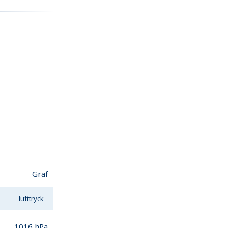
Graf
lufttryck
1016
hPa