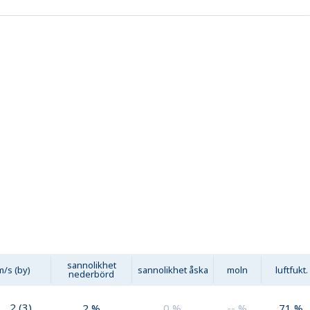
sannolikhet
m/s (by)
sannolikhet åska
moln
luftfukt.
nederbörd
2
(
3
)
2
%
0
%
--
%
71
%