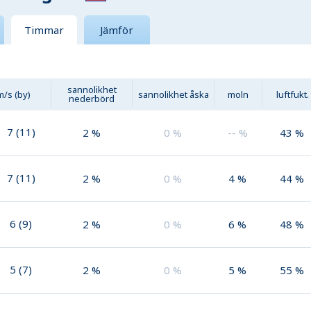
Timmar
Jämför
sannolikhet
m/s (by)
sannolikhet åska
moln
luftfukt.
nederbörd
7
(
11
)
2
%
0
%
--
%
43
%
7
(
11
)
2
%
0
%
4
%
44
%
6
(
9
)
2
%
0
%
6
%
48
%
5
(
7
)
2
%
0
%
5
%
55
%