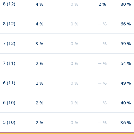
8
(
12
)
4
%
0
%
2
%
80
%
8
(
12
)
4
%
0
%
--
%
66
%
7
(
12
)
3
%
0
%
--
%
59
%
7
(
11
)
2
%
0
%
--
%
54
%
6
(
11
)
2
%
0
%
--
%
49
%
6
(
10
)
2
%
0
%
--
%
40
%
5
(
10
)
2
%
0
%
--
%
36
%