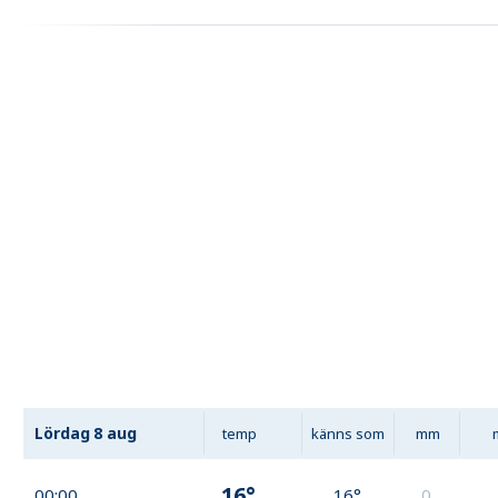
Lördag
8 aug
temp
känns som
mm
16°
00:00
16°
0