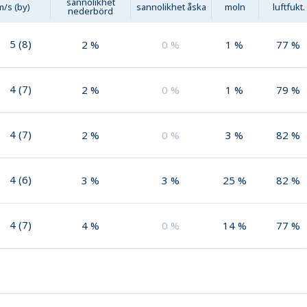
sannolikhet
m/s (by)
sannolikhet åska
moln
luftfukt.
nederbörd
5
(
8
)
2
%
0
%
1
%
77
%
4
(
7
)
2
%
0
%
1
%
79
%
4
(
7
)
2
%
0
%
3
%
82
%
4
(
6
)
3
%
3
%
25
%
82
%
4
(
7
)
4
%
0
%
14
%
77
%