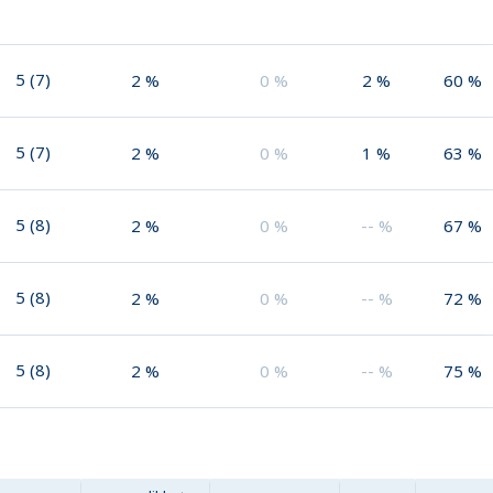
5
(
7
)
2
%
0
%
2
%
60
%
5
(
7
)
2
%
0
%
1
%
63
%
5
(
8
)
2
%
0
%
--
%
67
%
5
(
8
)
2
%
0
%
--
%
72
%
5
(
8
)
2
%
0
%
--
%
75
%