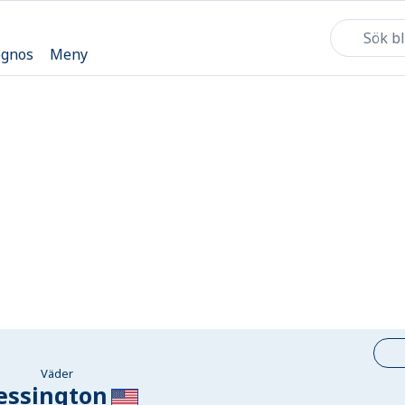
ognos
Meny
Väder
ssington