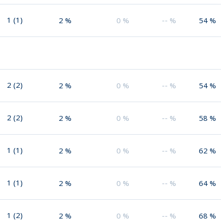
1
(
1
)
2
%
0
%
--
%
54
%
2
(
2
)
2
%
0
%
--
%
54
%
2
(
2
)
2
%
0
%
--
%
58
%
1
(
1
)
2
%
0
%
--
%
62
%
1
(
1
)
2
%
0
%
--
%
64
%
1
(
2
)
2
%
0
%
--
%
68
%