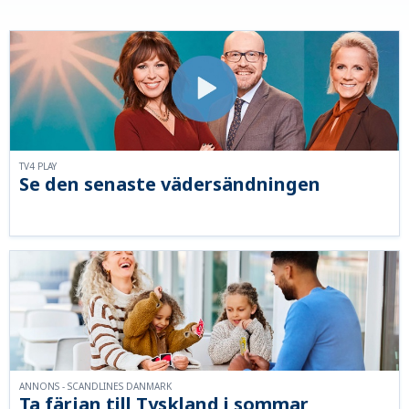
TV4 PLAY
Se den senaste vädersändningen
ANNONS - SCANDLINES DANMARK
Ta färjan till Tyskland i sommar