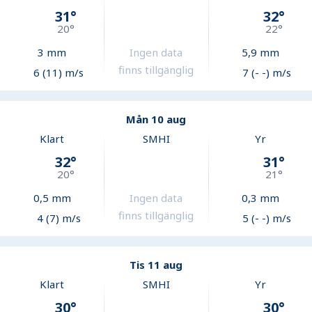
31
°
32
°
20
°
22
°
3
mm
Ingen data
5,9
mm
finns tillgänglig
6 (11) m/s
7 (- -) m/s
Mån 10 aug
Klart
SMHI
Yr
32
°
31
°
20
°
21
°
0,5
mm
Ingen data
0,3
mm
finns tillgänglig
4 (7) m/s
5 (- -) m/s
Tis 11 aug
Klart
SMHI
Yr
30
°
30
°