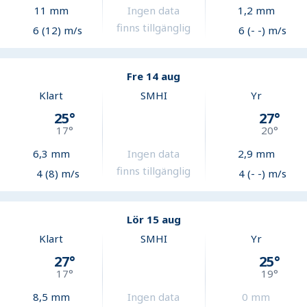
11
mm
Ingen data
1,2
mm
finns tillgänglig
6 (12) m/s
6 (- -) m/s
Fre 14 aug
Klart
SMHI
Yr
25
°
27
°
17
°
20
°
6,3
mm
Ingen data
2,9
mm
finns tillgänglig
4 (8) m/s
4 (- -) m/s
Lör 15 aug
Klart
SMHI
Yr
27
°
25
°
17
°
19
°
8,5
mm
Ingen data
0
mm