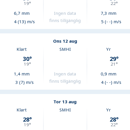
19
°
22
°
6,7
mm
Ingen data
7,3
mm
finns tillgänglig
4 (13) m/s
5 (- -) m/s
Ons 12 aug
Klart
SMHI
Yr
30
°
29
°
19
°
21
°
1,4
mm
Ingen data
0,9
mm
finns tillgänglig
3 (7) m/s
4 (- -) m/s
Tor 13 aug
Klart
SMHI
Yr
28
°
28
°
19
°
22
°