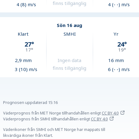
finns tillgänglig
4 (8) m/s
4 (- -) m/s
Sön 16 aug
Klart
SMHI
Yr
27
°
24
°
17
°
19
°
2,9
mm
Ingen data
16
mm
finns tillgänglig
3 (10) m/s
6 (- -) m/s
Prognosen uppdaterad
15:16
Väderprognos från MET Norge tillhandahållen
enligt
CC BY 4.0
Väderprognos från SMHI tillhandahållen
enligt
CC BY 4.0
Väderikoner från SMHI och MET Norge har mappats till
likvärdiga ikoner från Klart.