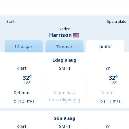
Start
Spara plats
Väder
Harrison
14 dagar
Timmar
Jämför
Idag 8 aug
Klart
SMHI
Yr
32
°
32
°
16
°
16
°
0,4
mm
Ingen data
0
mm
finns tillgänglig
5 (12) m/s
5 (- -) m/s
Sön 9 aug
Klart
SMHI
Yr