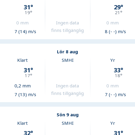
31
°
29
°
19
°
21
°
0
mm
Ingen data
0
mm
finns tillgänglig
7 (14) m/s
8 (- -) m/s
Lör 8 aug
Klart
SMHI
Yr
31
°
33
°
17
°
18
°
0,2
mm
Ingen data
0
mm
finns tillgänglig
7 (13) m/s
7 (- -) m/s
Sön 9 aug
Klart
SMHI
Yr
32
°
31
°