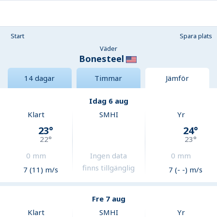
Start
Spara plats
Väder
Bonesteel
14 dagar
Timmar
Jämför
Idag 6 aug
Klart
SMHI
Yr
23
°
24
°
22
°
23
°
0
mm
Ingen data
0
mm
finns tillgänglig
7 (11) m/s
7 (- -) m/s
Fre 7 aug
Klart
SMHI
Yr