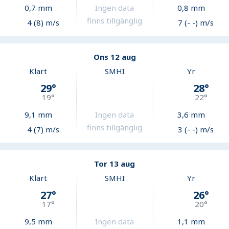
0,7
mm
Ingen data
0,8
mm
finns tillgänglig
4 (8) m/s
7 (- -) m/s
Ons 12 aug
Klart
SMHI
Yr
29
°
28
°
19
°
22
°
9,1
mm
Ingen data
3,6
mm
finns tillgänglig
4 (7) m/s
3 (- -) m/s
Tor 13 aug
Klart
SMHI
Yr
27
°
26
°
17
°
20
°
9,5
mm
Ingen data
1,1
mm