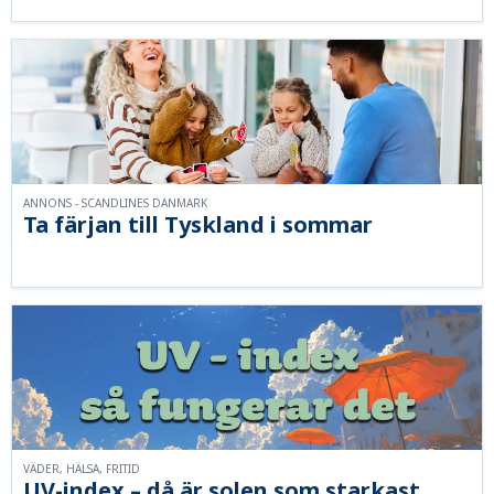
ANNONS - SCANDLINES DANMARK
Ta färjan till Tyskland i sommar
VÄDER, HÄLSA, FRITID
UV-index – då är solen som starkast