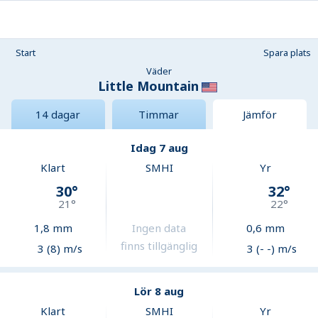
Start
Spara plats
Väder
Little Mountain
14 dagar
Timmar
Jämför
Idag 7 aug
Klart
SMHI
Yr
30
°
32
°
21
°
22
°
1,8
mm
Ingen data
0,6
mm
finns tillgänglig
3 (8) m/s
3 (- -) m/s
Lör 8 aug
Klart
SMHI
Yr