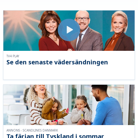
TV4 PLAY
Se den senaste vädersändningen
ANNONS - SCANDLINES DANMARK
Ta färjan till Tyskland i sommar