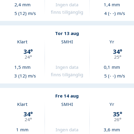
2,4
mm
Ingen data
1,4
mm
finns tillgänglig
5 (12) m/s
4 (- -) m/s
Tor 13 aug
Klart
SMHI
Yr
34
°
34
°
24
°
25
°
1,5
mm
Ingen data
0,1
mm
finns tillgänglig
3 (12) m/s
5 (- -) m/s
Fre 14 aug
Klart
SMHI
Yr
34
°
35
°
24
°
26
°
1
mm
Ingen data
3,6
mm