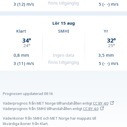
finns tillgänglig
3 (12) m/s
5 (- -) m/s
Lör 15 aug
Klart
SMHI
Yr
34
°
32
°
24
°
25
°
0,8
mm
Ingen data
3,5
mm
finns tillgänglig
3 (11) m/s
5 (- -) m/s
Prognosen uppdaterad
09:16
Väderprognos från MET Norge tillhandahållen
enligt
CC BY 4.0
Väderprognos från SMHI tillhandahållen
enligt
CC BY 4.0
Väderikoner från SMHI och MET Norge har mappats till
likvärdiga ikoner från Klart.