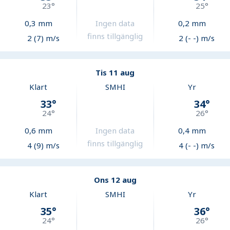
23
°
25
°
0,3
mm
Ingen data
0,2
mm
finns tillgänglig
2 (7) m/s
2 (- -) m/s
Tis 11 aug
Klart
SMHI
Yr
33
°
34
°
24
°
26
°
0,6
mm
Ingen data
0,4
mm
finns tillgänglig
4 (9) m/s
4 (- -) m/s
Ons 12 aug
Klart
SMHI
Yr
35
°
36
°
24
°
26
°