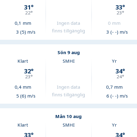
31
°
33
°
22
°
23
°
0,1
mm
Ingen data
0
mm
finns tillgänglig
3 (5) m/s
3 (- -) m/s
Sön 9 aug
Klart
SMHI
Yr
32
°
34
°
23
°
24
°
0,4
mm
Ingen data
0,7
mm
finns tillgänglig
5 (6) m/s
6 (- -) m/s
Mån 10 aug
Klart
SMHI
Yr
33
°
34
°