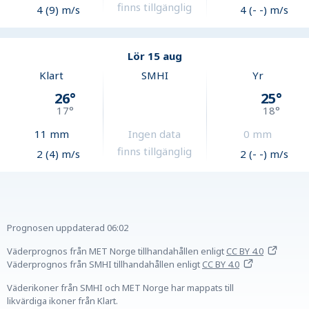
finns tillgänglig
4 (9) m/s
4 (- -) m/s
Lör 15 aug
Klart
SMHI
Yr
26
°
25
°
17
°
18
°
11
mm
Ingen data
0
mm
finns tillgänglig
2 (4) m/s
2 (- -) m/s
Prognosen uppdaterad
06:02
Väderprognos från MET Norge tillhandahållen
enligt
CC BY 4.0
Väderprognos från SMHI tillhandahållen
enligt
CC BY 4.0
Väderikoner från SMHI och MET Norge har mappats till
likvärdiga ikoner från Klart.