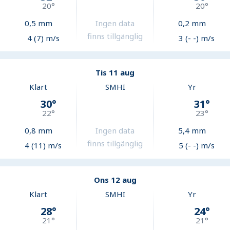
20
°
20
°
0,5
mm
Ingen data
0,2
mm
finns tillgänglig
4 (7) m/s
3 (- -) m/s
Tis 11 aug
Klart
SMHI
Yr
30
°
31
°
22
°
23
°
0,8
mm
Ingen data
5,4
mm
finns tillgänglig
4 (11) m/s
5 (- -) m/s
Ons 12 aug
Klart
SMHI
Yr
28
°
24
°
21
°
21
°