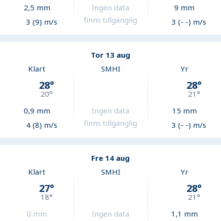
2,5
mm
Ingen data
9
mm
finns tillgänglig
3 (9) m/s
3 (- -) m/s
Tor 13 aug
Klart
SMHI
Yr
28
°
28
°
20
°
21
°
0,9
mm
Ingen data
15
mm
finns tillgänglig
4 (8) m/s
3 (- -) m/s
Fre 14 aug
Klart
SMHI
Yr
27
°
28
°
18
°
21
°
0
mm
Ingen data
1,1
mm