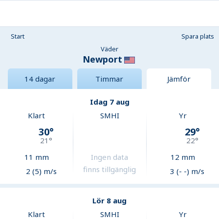
Start
Spara plats
Väder
Newport
14 dagar
Timmar
Jämför
Idag 7 aug
Klart
SMHI
Yr
30
°
29
°
21
°
22
°
11
mm
Ingen data
12
mm
finns tillgänglig
2 (5) m/s
3 (- -) m/s
Lör 8 aug
Klart
SMHI
Yr