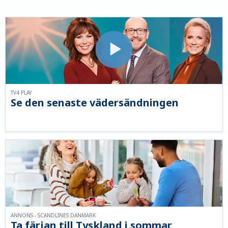
TV4 PLAY
Se den senaste vädersändningen
ANNONS - SCANDLINES DANMARK
Ta färjan till Tyskland i sommar