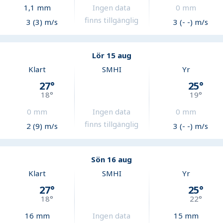
1,1
mm
Ingen data
0
mm
finns tillgänglig
3 (3) m/s
3 (- -) m/s
Lör 15 aug
Klart
SMHI
Yr
27
°
25
°
18
°
19
°
0
mm
Ingen data
0
mm
finns tillgänglig
2 (9) m/s
3 (- -) m/s
Sön 16 aug
Klart
SMHI
Yr
27
°
25
°
18
°
22
°
16
mm
Ingen data
15
mm