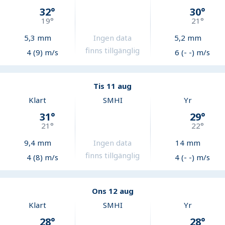
32
°
30
°
19
°
21
°
5,3
mm
Ingen data
5,2
mm
finns tillgänglig
4 (9) m/s
6 (- -) m/s
Tis 11 aug
Klart
SMHI
Yr
31
°
29
°
21
°
22
°
9,4
mm
Ingen data
14
mm
finns tillgänglig
4 (8) m/s
4 (- -) m/s
Ons 12 aug
Klart
SMHI
Yr
28
°
28
°