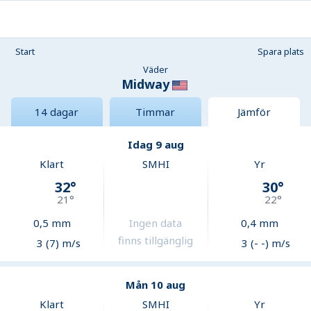
Start
Spara plats
Väder
Midway
14 dagar
Timmar
Jämför
Idag 9 aug
Klart
SMHI
Yr
32
°
30
°
21
°
22
°
0,5
mm
Ingen data
0,4
mm
finns tillgänglig
3 (7) m/s
3 (- -) m/s
Mån 10 aug
Klart
SMHI
Yr