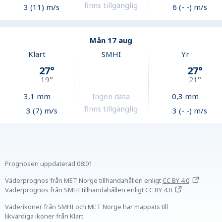
finns tillgänglig
3 (11) m/s
6 (- -) m/s
Mån 17 aug
Klart
SMHI
Yr
27
°
27
°
19
°
21
°
3,1
mm
Ingen data
0,3
mm
finns tillgänglig
3 (7) m/s
3 (- -) m/s
Prognosen uppdaterad
08:01
Väderprognos från MET Norge tillhandahållen
enligt
CC BY 4.0
Väderprognos från SMHI tillhandahållen
enligt
CC BY 4.0
Väderikoner från SMHI och MET Norge har mappats till
likvärdiga ikoner från Klart.