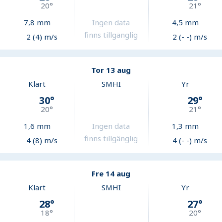
20
°
21
°
7,8
mm
Ingen data
4,5
mm
finns tillgänglig
2 (4) m/s
2 (- -) m/s
Tor 13 aug
Klart
SMHI
Yr
30
°
29
°
20
°
21
°
1,6
mm
Ingen data
1,3
mm
finns tillgänglig
4 (8) m/s
4 (- -) m/s
Fre 14 aug
Klart
SMHI
Yr
28
°
27
°
18
°
20
°