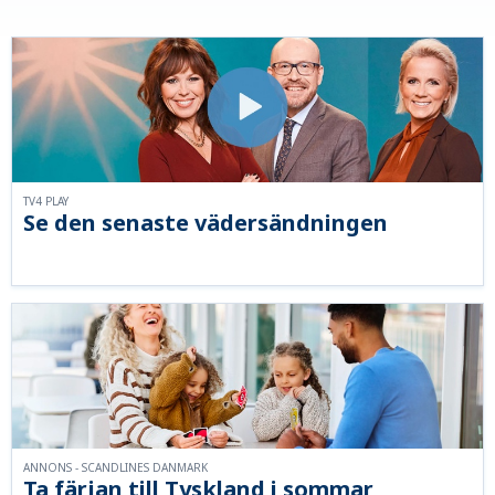
TV4 PLAY
Se den senaste vädersändningen
ANNONS - SCANDLINES DANMARK
Ta färjan till Tyskland i sommar