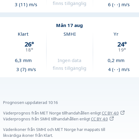
finns tillgänglig
3 (11) m/s
6 (- -) m/s
Mån 17 aug
Klart
SMHI
Yr
26
°
24
°
18
°
19
°
6,3
mm
Ingen data
0,2
mm
finns tillgänglig
3 (7) m/s
4 (- -) m/s
Prognosen uppdaterad
10:16
Väderprognos från MET Norge tillhandahållen
enligt
CC BY 4.0
Väderprognos från SMHI tillhandahållen
enligt
CC BY 4.0
Väderikoner från SMHI och MET Norge har mappats till
likvärdiga ikoner från Klart.