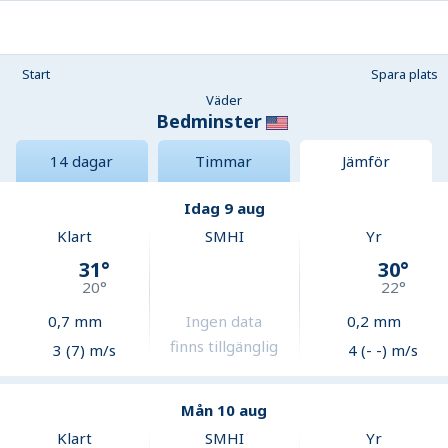
Start
Spara plats
Väder
Bedminster
14 dagar
Timmar
Jämför
Idag 9 aug
Klart
SMHI
Yr
31
°
30
°
20
°
22
°
0,7
mm
Ingen data
0,2
mm
finns tillgänglig
3 (7) m/s
4 (- -) m/s
Mån 10 aug
Klart
SMHI
Yr