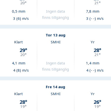
20
°
21
°
0,5
mm
Ingen data
7,8
mm
finns tillgänglig
3 (6) m/s
3 (- -) m/s
Tor 13 aug
Klart
SMHI
Yr
29
°
28
°
20
°
21
°
4,1
mm
Ingen data
1,4
mm
finns tillgänglig
4 (8) m/s
4 (- -) m/s
Fre 14 aug
Klart
SMHI
Yr
28
°
26
°
19
°
19
°