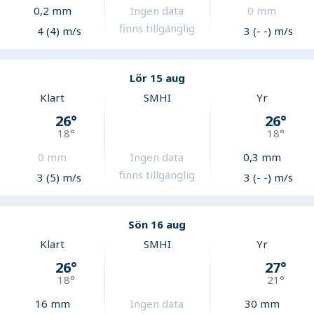
0,2
mm
Ingen data
0
mm
finns tillgänglig
4 (4) m/s
3 (- -) m/s
Lör 15 aug
Klart
SMHI
Yr
26
°
26
°
18
°
18
°
0
mm
Ingen data
0,3
mm
finns tillgänglig
3 (5) m/s
3 (- -) m/s
Sön 16 aug
Klart
SMHI
Yr
26
°
27
°
18
°
21
°
16
mm
Ingen data
30
mm