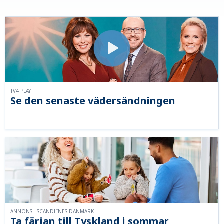
TV4 PLAY
Se den senaste vädersändningen
ANNONS - SCANDLINES DANMARK
Ta färjan till Tyskland i sommar