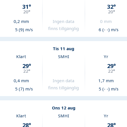
31
°
32
°
20
°
20
°
0,2
mm
Ingen data
0
mm
finns tillgänglig
5 (9) m/s
6 (- -) m/s
Tis 11 aug
Klart
SMHI
Yr
29
°
29
°
22
°
22
°
0,4
mm
Ingen data
1,7
mm
finns tillgänglig
5 (7) m/s
5 (- -) m/s
Ons 12 aug
Klart
SMHI
Yr
28
°
28
°