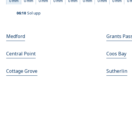
0 mm
0 mm
0 mm
0 mm
0 mm
0 mm
0 mm
0 mm
0 
06:10
Sol upp
Medford
Grants Pas
Central Point
Coos Bay
Cottage Grove
Sutherlin