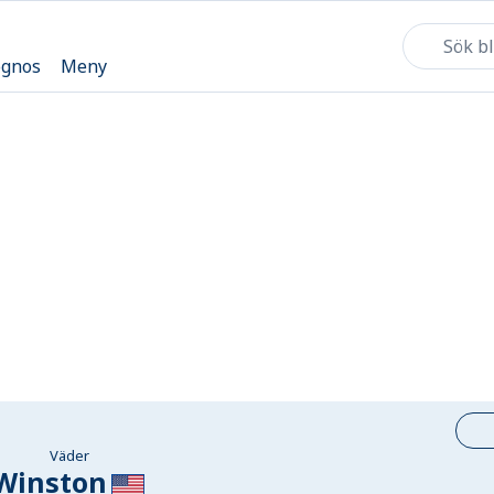
ognos
Meny
Väder
Winston