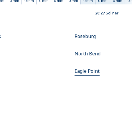
mm
0 mm
0 mm
0 mm
0 mm
0 mm
0 mm
0 mm
0 mm
0
20:27
Sol ner
s
Roseburg
North Bend
Eagle Point