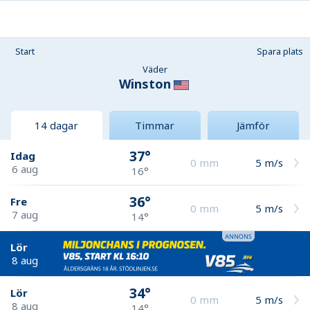
Start
Spara plats
Väder
Winston
14 dagar
Timmar
Jämför
37°
Idag
0
mm
5
m/s
6 aug
16°
36°
Fre
0
mm
5
m/s
7 aug
14°
Lör
8 aug
34°
Lör
0
mm
5
m/s
8 aug
14°