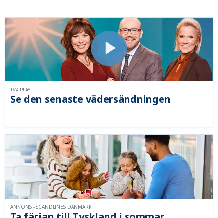
TV4 PLAY
Se den senaste vädersändningen
ANNONS - SCANDLINES DANMARK
Ta färjan till Tyskland i sommar