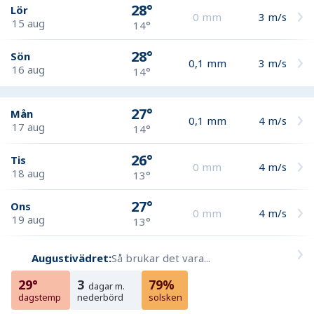
28°
Lör
0
mm
3
m/s
15 aug
14°
28°
Sön
0,1
mm
3
m/s
16 aug
14°
27°
Mån
0,1
mm
4
m/s
17 aug
14°
26°
Tis
0
mm
4
m/s
18 aug
13°
27°
Ons
0
mm
4
m/s
19 aug
13°
Augustivädret:
Så brukar det vara...
29°
3
79%
dagar m.
dagstemp
nederbörd
solsken