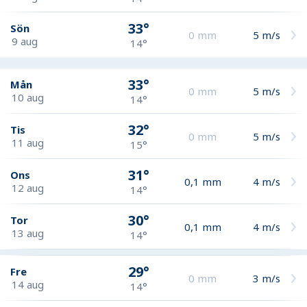
33°
Sön
0
mm
5
m/s
9 aug
14°
33°
Mån
0
mm
5
m/s
10 aug
14°
32°
Tis
0
mm
5
m/s
11 aug
15°
31°
Ons
0,1
mm
4
m/s
12 aug
14°
30°
Tor
0,1
mm
4
m/s
13 aug
14°
29°
Fre
0
mm
3
m/s
14 aug
14°