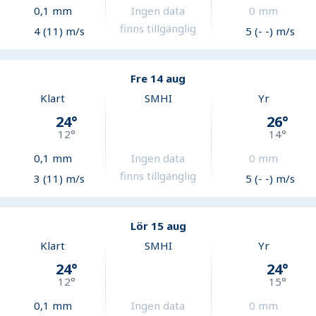
0,1
mm
Ingen data
0
mm
finns tillgänglig
4 (11) m/s
5 (- -) m/s
Fre 14 aug
Klart
SMHI
Yr
24
°
26
°
12
°
14
°
0,1
mm
Ingen data
0
mm
finns tillgänglig
3 (11) m/s
5 (- -) m/s
Lör 15 aug
Klart
SMHI
Yr
24
°
24
°
12
°
15
°
0,1
mm
Ingen data
0
mm