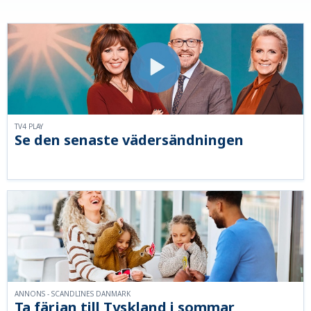
TV4 PLAY
Se den senaste vädersändningen
ANNONS - SCANDLINES DANMARK
Ta färjan till Tyskland i sommar