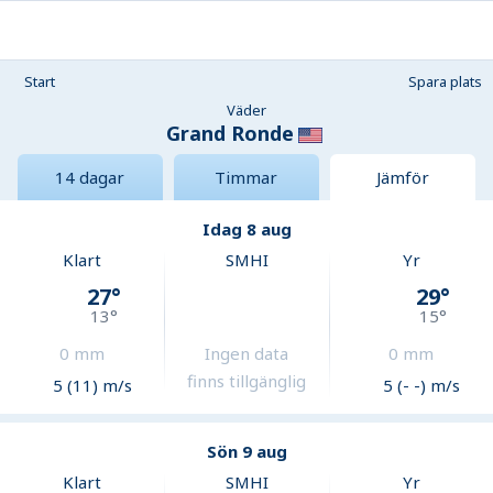
Start
Spara plats
Väder
Grand Ronde
14 dagar
Timmar
Jämför
Idag 8 aug
Klart
SMHI
Yr
27
°
29
°
13
°
15
°
0
mm
Ingen data
0
mm
finns tillgänglig
5 (11) m/s
5 (- -) m/s
Sön 9 aug
Klart
SMHI
Yr