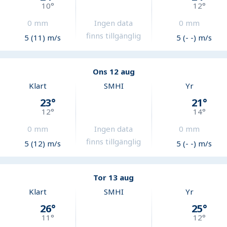
10
°
12
°
0
mm
Ingen data
0
mm
finns tillgänglig
5 (11) m/s
5 (- -) m/s
Ons 12 aug
Klart
SMHI
Yr
23
°
21
°
12
°
14
°
0
mm
Ingen data
0
mm
finns tillgänglig
5 (12) m/s
5 (- -) m/s
Tor 13 aug
Klart
SMHI
Yr
26
°
25
°
11
°
12
°