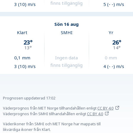
finns tillgänglig
3 (10) m/s
5 (- -) m/s
Sön 16 aug
Klart
SMHI
Yr
23
°
26
°
13
°
14
°
0,1
mm
Ingen data
0
mm
finns tillgänglig
3 (10) m/s
4 (- -) m/s
Prognosen uppdaterad
17:02
Väderprognos från MET Norge tillhandahållen
enligt
CC BY 4.0
Väderprognos från SMHI tillhandahållen
enligt
CC BY 4.0
Väderikoner från SMHI och MET Norge har mappats till
likvärdiga ikoner från Klart.