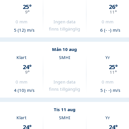
25
°
26
°
9
°
11
°
0
mm
Ingen data
0
mm
finns tillgänglig
5 (12) m/s
6 (- -) m/s
Mån 10 aug
Klart
SMHI
Yr
24
°
25
°
9
°
11
°
0
mm
Ingen data
0
mm
finns tillgänglig
4 (10) m/s
5 (- -) m/s
Tis 11 aug
Klart
SMHI
Yr
24
°
24
°