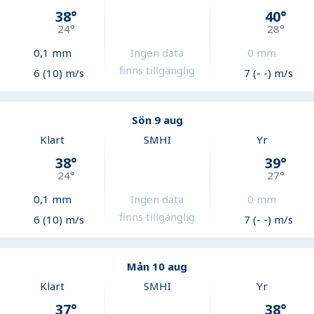
38
°
40
°
24
°
28
°
0,1
mm
Ingen data
0
mm
finns tillgänglig
6 (10) m/s
7 (- -) m/s
Sön 9 aug
Klart
SMHI
Yr
38
°
39
°
24
°
27
°
0,1
mm
Ingen data
0
mm
finns tillgänglig
6 (10) m/s
7 (- -) m/s
Mån 10 aug
Klart
SMHI
Yr
37
°
38
°