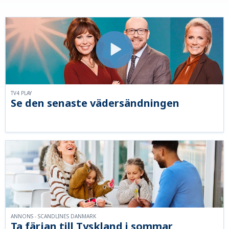
TV4 PLAY
Se den senaste vädersändningen
ANNONS - SCANDLINES DANMARK
Ta färjan till Tyskland i sommar