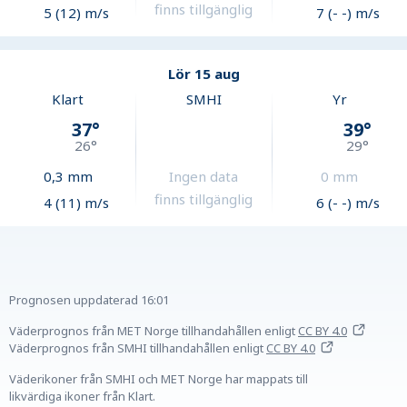
finns tillgänglig
5 (12) m/s
7 (- -) m/s
Lör 15 aug
Klart
SMHI
Yr
37
°
39
°
26
°
29
°
0,3
mm
Ingen data
0
mm
finns tillgänglig
4 (11) m/s
6 (- -) m/s
Prognosen uppdaterad
16:01
Väderprognos från MET Norge tillhandahållen
enligt
CC BY 4.0
Väderprognos från SMHI tillhandahållen
enligt
CC BY 4.0
Väderikoner från SMHI och MET Norge har mappats till
likvärdiga ikoner från Klart.