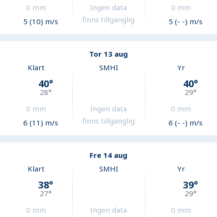
0
mm
Ingen data
0
mm
finns tillgänglig
5 (10) m/s
5 (- -) m/s
Tor 13 aug
Klart
SMHI
Yr
40
°
40
°
28
°
29
°
0
mm
Ingen data
0
mm
finns tillgänglig
6 (11) m/s
6 (- -) m/s
Fre 14 aug
Klart
SMHI
Yr
38
°
39
°
27
°
29
°
0
mm
Ingen data
0
mm