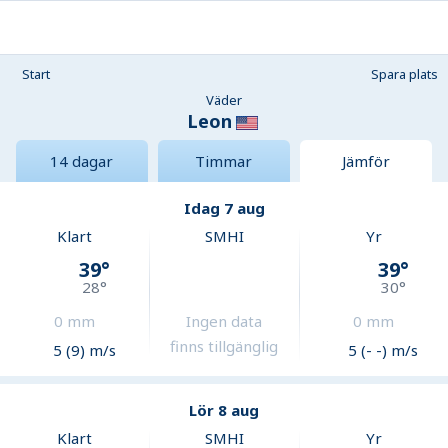
Start
Spara plats
Väder
Leon
14 dagar
Timmar
Jämför
Idag 7 aug
Klart
SMHI
Yr
39
°
39
°
28
°
30
°
0
mm
Ingen data
0
mm
finns tillgänglig
5 (9) m/s
5 (- -) m/s
Lör 8 aug
Klart
SMHI
Yr