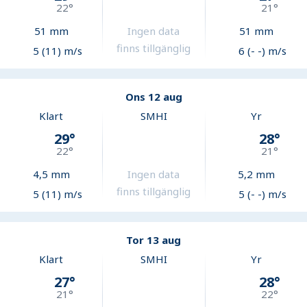
22
°
21
°
51
mm
Ingen data
51
mm
finns tillgänglig
5 (11) m/s
6 (- -) m/s
Ons 12 aug
Klart
SMHI
Yr
29
°
28
°
22
°
21
°
4,5
mm
Ingen data
5,2
mm
finns tillgänglig
5 (11) m/s
5 (- -) m/s
Tor 13 aug
Klart
SMHI
Yr
27
°
28
°
21
°
22
°