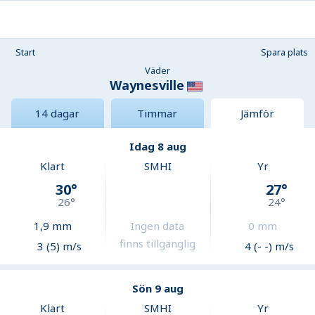
Start
Spara plats
Väder
Waynesville
14 dagar
Timmar
Jämför
Idag 8 aug
Klart
SMHI
Yr
30
°
27
°
26
°
24
°
1,9
mm
Ingen data
0
mm
finns tillgänglig
3 (5) m/s
4 (- -) m/s
Sön 9 aug
Klart
SMHI
Yr