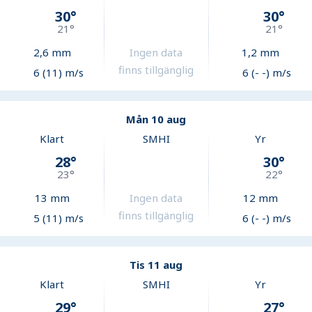
30
°
30
°
21
°
21
°
2,6
mm
Ingen data
1,2
mm
finns tillgänglig
6 (11) m/s
6 (- -) m/s
Mån 10 aug
Klart
SMHI
Yr
28
°
30
°
23
°
22
°
13
mm
Ingen data
12
mm
finns tillgänglig
5 (11) m/s
6 (- -) m/s
Tis 11 aug
Klart
SMHI
Yr
29
°
27
°