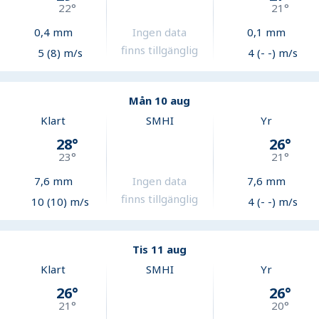
22
°
21
°
0,4
mm
Ingen data
0,1
mm
finns tillgänglig
5 (8) m/s
4 (- -) m/s
Mån 10 aug
Klart
SMHI
Yr
28
°
26
°
23
°
21
°
7,6
mm
Ingen data
7,6
mm
finns tillgänglig
10 (10) m/s
4 (- -) m/s
Tis 11 aug
Klart
SMHI
Yr
26
°
26
°
21
°
20
°