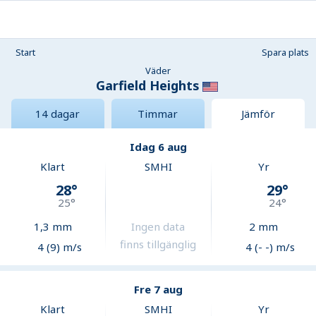
Start
Spara plats
Väder
Garfield Heights
14 dagar
Timmar
Jämför
Idag 6 aug
Klart
SMHI
Yr
28
°
29
°
25
°
24
°
1,3
mm
Ingen data
2
mm
finns tillgänglig
4 (9) m/s
4 (- -) m/s
Fre 7 aug
Klart
SMHI
Yr