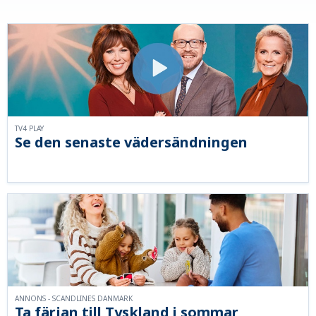
TV4 PLAY
Se den senaste vädersändningen
ANNONS - SCANDLINES DANMARK
Ta färjan till Tyskland i sommar