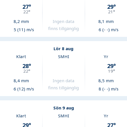
27
°
29
°
22
°
21
°
8,2
mm
Ingen data
8,1
mm
finns tillgänglig
5 (11) m/s
6 (- -) m/s
Lör 8 aug
Klart
SMHI
Yr
28
°
29
°
22
°
19
°
8,4
mm
Ingen data
8,5
mm
finns tillgänglig
6 (12) m/s
8 (- -) m/s
Sön 9 aug
Klart
SMHI
Yr
29
°
27
°