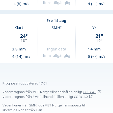
finns tillgänglig
4 (8) m/s
4 (- -) m/s
Fre 14 aug
Klart
SMHI
Yr
24
°
21
°
18
°
19
°
3,8
mm
Ingen data
14
mm
finns tillgänglig
4 (14) m/s
6 (- -) m/s
Prognosen uppdaterad
17:01
Väderprognos från MET Norge tillhandahållen
enligt
CC BY 4.0
Väderprognos från SMHI tillhandahållen
enligt
CC BY 4.0
Väderikoner från SMHI och MET Norge har mappats till
likvärdiga ikoner från Klart.