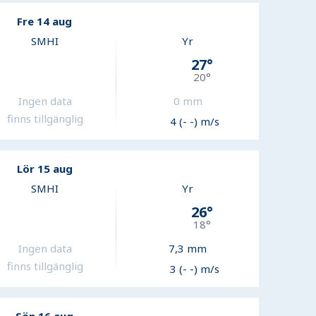
Fre 14 aug
SMHI
Yr
27
°
20
°
Ingen data
0
mm
finns tillgänglig
4 (- -) m/s
Lör 15 aug
SMHI
Yr
26
°
18
°
Ingen data
7,3
mm
finns tillgänglig
3 (- -) m/s