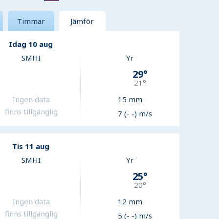
Timmar
Jämför
Idag 10 aug
SMHI
Yr
29
°
21
°
Ingen data
15
mm
finns tillgänglig
7 (- -) m/s
Tis 11 aug
SMHI
Yr
25
°
20
°
Ingen data
12
mm
finns tillgänglig
5 (- -) m/s