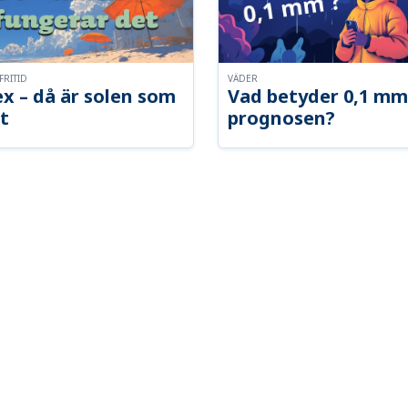
FRITID
VÄDER
x – då är solen som
Vad betyder 0,1 mm
t
prognosen?