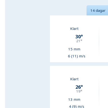
14 dagar
Klart
30
°
21
°
15
mm
6 (11) m/s
Klart
26
°
19
°
13
mm
4 (9) m/s