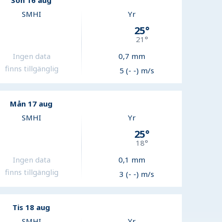
Sön 16 aug
SMHI
Yr
25
°
21
°
Ingen data
0,7
mm
finns tillgänglig
5 (- -) m/s
Mån 17 aug
SMHI
Yr
25
°
18
°
Ingen data
0,1
mm
finns tillgänglig
3 (- -) m/s
Tis 18 aug
SMHI
Yr