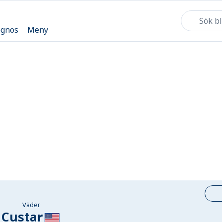
ognos
Meny
Väder
Custar