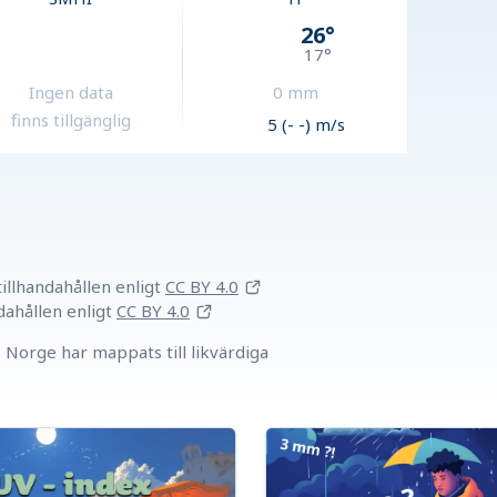
26
°
17
°
Ingen data
0
mm
finns tillgänglig
5 (- -) m/s
llhandahållen
enligt
CC BY 4.0
dahållen
enligt
CC BY 4.0
Norge har mappats till likvärdiga