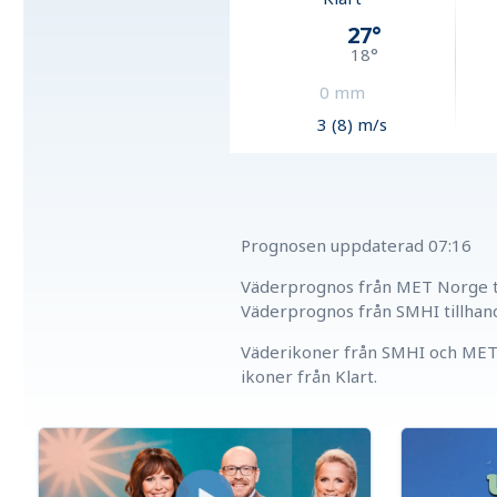
27
°
18
°
0
mm
3 (8) m/s
Prognosen uppdaterad
07:16
Väderprognos från MET Norge ti
Väderprognos från SMHI tillhan
Väderikoner från SMHI och MET 
ikoner från Klart.