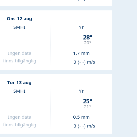
Ons 12 aug
SMHI
Yr
28
°
20
°
Ingen data
1,7
mm
finns tillgänglig
3 (- -) m/s
Tor 13 aug
SMHI
Yr
25
°
21
°
Ingen data
0,5
mm
finns tillgänglig
3 (- -) m/s