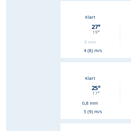
Klart
27
°
19
°
0
mm
4 (8) m/s
Klart
25
°
17
°
0,8
mm
5 (9) m/s