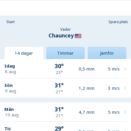
Start
Spara plats
Väder
Chauncey
14 dagar
Timmar
Jämför
30°
Idag
0,5
mm
5
m/s
8 aug
23°
31°
Sön
1,2
mm
3
m/s
9 aug
21°
31°
Mån
4,7
mm
5
m/s
10 aug
21°
29°
Tis