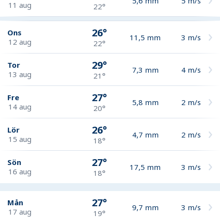
5,6
mm
5
m/s
11 aug
22°
26°
Ons
11,5
mm
3
m/s
12 aug
22°
29°
Tor
7,3
mm
4
m/s
13 aug
21°
27°
Fre
5,8
mm
2
m/s
14 aug
20°
26°
Lör
4,7
mm
2
m/s
15 aug
18°
27°
Sön
17,5
mm
3
m/s
16 aug
18°
27°
Mån
9,7
mm
3
m/s
17 aug
19°