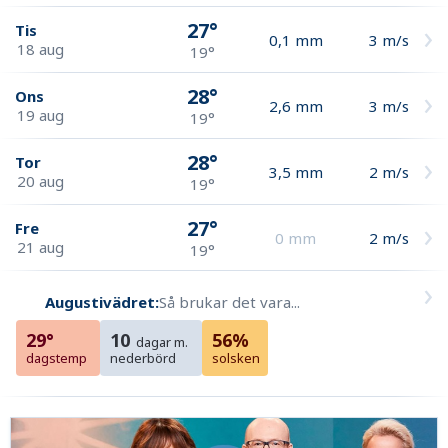
27°
Tis
0,1
mm
3
m/s
18 aug
19°
28°
Ons
2,6
mm
3
m/s
19 aug
19°
28°
Tor
3,5
mm
2
m/s
20 aug
19°
27°
Fre
0
mm
2
m/s
21 aug
19°
Augustivädret:
Så brukar det vara...
29°
10
56%
dagar m.
dagstemp
nederbörd
solsken