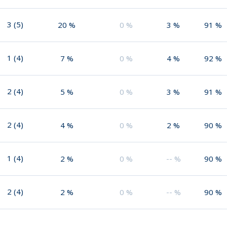
3
(
5
)
20
%
0
%
3
%
91
%
1
(
4
)
7
%
0
%
4
%
92
%
2
(
4
)
5
%
0
%
3
%
91
%
2
(
4
)
4
%
0
%
2
%
90
%
1
(
4
)
2
%
0
%
--
%
90
%
2
(
4
)
2
%
0
%
--
%
90
%