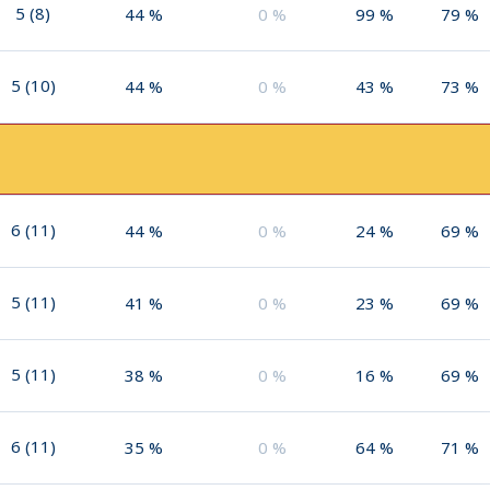
5
(
8
)
44
%
0
%
99
%
79
%
5
(
10
)
44
%
0
%
43
%
73
%
6
(
11
)
44
%
0
%
24
%
69
%
5
(
11
)
41
%
0
%
23
%
69
%
5
(
11
)
38
%
0
%
16
%
69
%
6
(
11
)
35
%
0
%
64
%
71
%