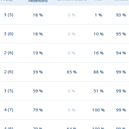
nederbörd
3
(
5
)
18
%
0
%
1
%
93
%
3
(
6
)
18
%
0
%
10
%
95
%
2
(
6
)
19
%
0
%
16
%
94
%
2
(
6
)
39
%
65
%
88
%
99
%
3
(
5
)
59
%
0
%
51
%
99
%
4
(
7
)
79
%
0
%
100
%
99
%
4
(
6
)
79
%
64
%
100
%
99
%