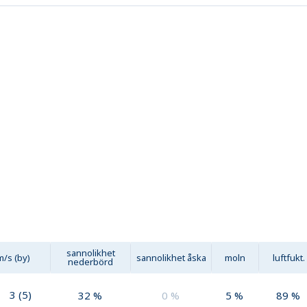
sannolikhet
m/s (by)
sannolikhet åska
moln
luftfukt.
nederbörd
3
(
5
)
32
%
0
%
5
%
89
%