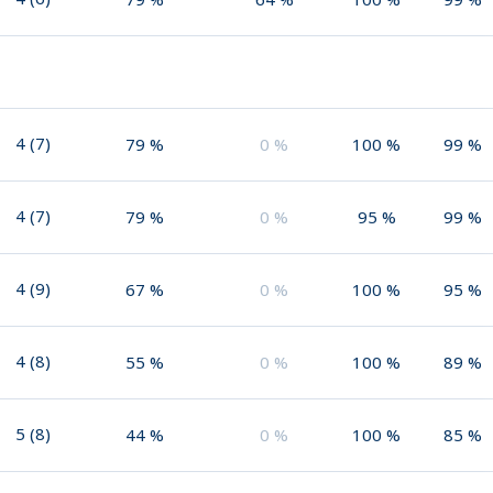
4
(
7
)
79
%
0
%
100
%
99
%
4
(
7
)
79
%
0
%
95
%
99
%
4
(
9
)
67
%
0
%
100
%
95
%
4
(
8
)
55
%
0
%
100
%
89
%
5
(
8
)
44
%
0
%
100
%
85
%