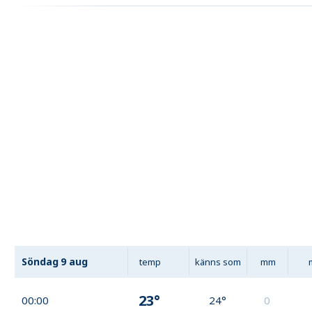
Söndag
9 aug
temp
känns som
mm
23°
00:00
24°
0