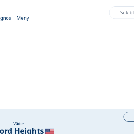
ognos
Meny
Väder
ord Heights