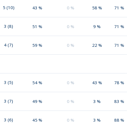
5
(
10
)
43
%
0
%
58
%
71
%
3
(
8
)
51
%
0
%
9
%
71
%
4
(
7
)
59
%
0
%
22
%
71
%
3
(
5
)
54
%
0
%
43
%
78
%
3
(
7
)
49
%
0
%
3
%
83
%
3
(
6
)
45
%
0
%
3
%
88
%